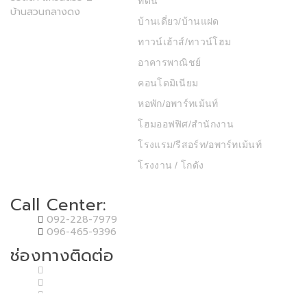
ที่ดิน
บ้านสวนกลางดง
บ้านเดี่ยว/บ้านแฝด
ทาวน์เฮ้าส์/ทาวน์โฮม
อาคารพาณิชย์
คอนโดมิเนียม
หอพัก/อพาร์ทเม้นท์
โฮมออฟฟิศ/สำนักงาน
โรงแรม/รีสอร์ท/อพาร์ทเม้นท์
โรงงาน / โกดัง
Call Center:
092-228-7979
096-465-9396
ช่องทางติดต่อ