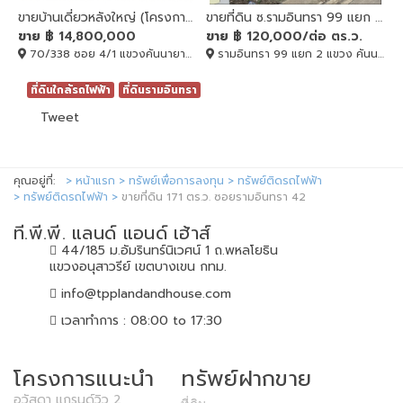
ขายบ้านเดี่ยวหลังใหญ่ (โครงการแลนด์ แอนด์ เฮ้าส์) หมู่บ้านชลลดา รามอินทรา
ขายที่ดิน ซ.รามอินทรา 99 แยก 2 ข้างแฟชั่นไอซ์แลนด์ 362 ตร.ว.
ขาย
฿ 14,800,000
ขาย
฿ 120,000/ต่อ ตร.ว.
70/338 ซอย 4/1 แขวงคันนายาว เขตคันนายาว กรุงเทพมหานคร 10230, คันนายาว, BANGKOK , 10230
รามอินทรา 99 แยก 2 แขวง คันนายาว เขตคันนายาว กรุงเทพมหานคร, คันนายาว, BANGKOK , 10230
ที่ดินใกล้รถไฟฟ้า
ที่ดินรามอินทรา
Tweet
คุณอยู่ที่:
หน้าแรก
ทรัพย์เพื่อการลงทุน
ทรัพย์ติดรถไฟฟ้า
ทรัพย์ติดรถไฟฟ้า
ขายที่ดิน 171 ตร.ว. ซอยรามอินทรา 42
ที.พี.พี. แลนด์ แอนด์ เฮ้าส์
44/185 ม.อัมรินทร์นิเวศน์ 1 ถ.พหลโยธิน
แขวงอนุสาวรีย์ เขตบางเขน กทม.
info@tpplandandhouse.com
เวลาทำการ : 08:00 to 17:30
โครงการแนะนำ
ทรัพย์ฝากขาย
อวัสดา แกรนด์วิว 2