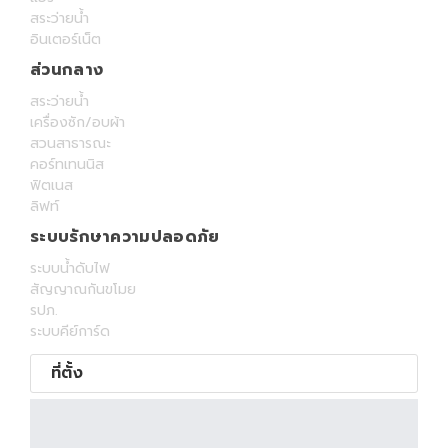
สระว่ายน้ำ
อินเตอร์เน็ต
ส่วนกลาง
สระว่ายน้ำ
เครื่องซัก/อบผ้า
สวนสาธารณะ
คอร์ทเทนนิส
ฟิตเนส
ลิฟท์
ระบบรักษาความปลอดภัย
ระบบน้ำดับไฟ
สัญญาณกันขโมย
รปภ.
ระบบคีย์การ์ด
ที่ตั้ง