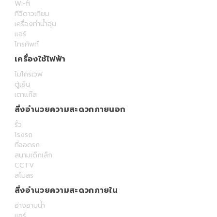
Wi-fi
ทีวีดาวเทียม
เครื่องทำน้ำอุ่น
แอร์
โทรศัพท์
เครื่องใช้ไฟฟ้า
ไมโครเวฟ
ตู้เย็น
เตาแก๊ส
สิ่งอำนวยความสะดวกภายนอก
รั้ว
โรงรถ
ที่จอดรถ
สนามเด็กเล็ก
CCTV
สโมสร
สิ่งอำนวยความสะดวกภายใน
อ่างอาบน้ำ
แอร์