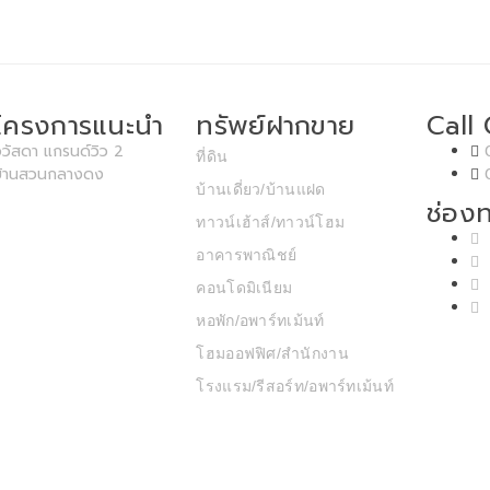
โครงการแนะนำ
ทรัพย์ฝากขาย
Call
วัสดา แกรนด์วิว 2
ที่ดิน
บ้านสวนกลางดง
บ้านเดี่ยว/บ้านแฝด
ช่องท
ทาวน์เฮ้าส์/ทาวน์โฮม
อาคารพาณิชย์
คอนโดมิเนียม
หอพัก/อพาร์ทเม้นท์
โฮมออฟฟิศ/สำนักงาน
โรงแรม/รีสอร์ท/อพาร์ทเม้นท์
โรงงาน / โกดัง
pyright © 2020 T.P.P. Land & House Co.,Ltd. Developed by MP Graphicho