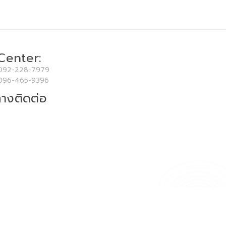
 Center:
092-228-7979
096-465-9396
างติดต่อ
use