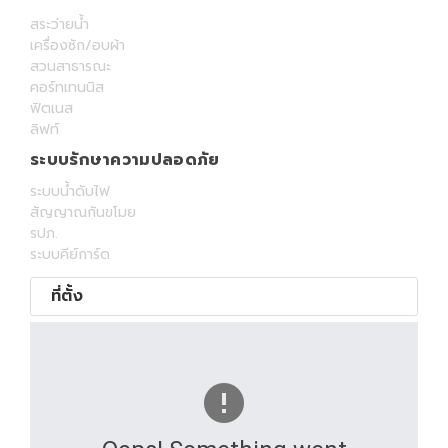
สระว่ายน้ำ
เครื่องซัก/อบผ้า
สวนสาธารณะ
คอร์ทเทนนิส
ฟิตเนส
ลิฟท์
ระบบรักษาความปลอดภัย
ระบบน้ำดับไฟ
สัญญาณกันขโมย
รปภ.
ระบบคีย์การ์ด
ที่ตั้ง