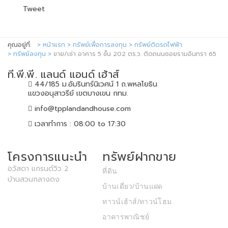
Tweet
คุณอยู่ที่:
หน้าแรก
ทรัพย์เพื่อการลงทุน
ทรัพย์ติดรถไฟฟ้า
ทรัพย์ลงทุน
ขาย/เช่า อาคาร 5 ชั้น 202 ตร.ว. ติดถนนซอยรามอินทรา 65
ที.พี.พี. แลนด์ แอนด์ เฮ้าส์
44/185 ม.อัมรินทร์นิเวศน์ 1 ถ.พหลโยธิน
แขวงอนุสาวรีย์ เขตบางเขน กทม.
info@tpplandandhouse.com
เวลาทำการ : 08:00 to 17:30
โครงการแนะนำ
ทรัพย์ฝากขาย
อวัสดา แกรนด์วิว 2
ที่ดิน
บ้านสวนกลางดง
บ้านเดี่ยว/บ้านแฝด
ทาวน์เฮ้าส์/ทาวน์โฮม
อาคารพาณิชย์