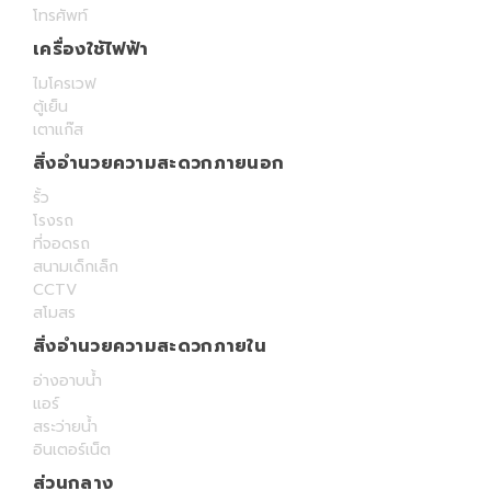
โทรศัพท์
เครื่องใช้ไฟฟ้า
ไมโครเวฟ
ตู้เย็น
เตาแก๊ส
สิ่งอำนวยความสะดวกภายนอก
รั้ว
โรงรถ
ที่จอดรถ
สนามเด็กเล็ก
CCTV
สโมสร
สิ่งอำนวยความสะดวกภายใน
อ่างอาบน้ำ
แอร์
สระว่ายน้ำ
อินเตอร์เน็ต
ส่วนกลาง