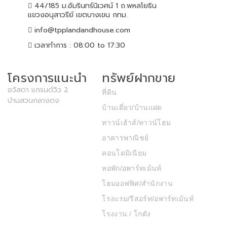
44/185 ม.อัมรินทร์นิเวศน์ 1 ถ.พหลโยธิน
แขวงอนุสาวรีย์ เขตบางเขน กทม.
info@tpplandandhouse.com
เวลาทำการ : 08:00 to 17:30
โครงการแนะนำ
ทรัพย์ฝากขาย
อวัสดา แกรนด์วิว 2
ที่ดิน
บ้านสวนกลางดง
บ้านเดี่ยว/บ้านแฝด
ทาวน์เฮ้าส์/ทาวน์โฮม
อาคารพาณิชย์
คอนโดมิเนียม
หอพัก/อพาร์ทเม้นท์
โฮมออฟฟิศ/สำนักงาน
โรงแรม/รีสอร์ท/อพาร์ทเม้นท์
โรงงาน / โกดัง