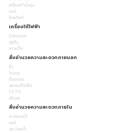
เครื่องทำน้ำอุ่น
แอร์
โทรศัพท์
เครื่องใช้ไฟฟ้า
ไมโครเวฟ
ตู้เย็น
เตาแก๊ส
สิ่งอำนวยความสะดวกภายนอก
รั้ว
โรงรถ
ที่จอดรถ
สนามเด็กเล็ก
CCTV
สโมสร
สิ่งอำนวยความสะดวกภายใน
อ่างอาบน้ำ
แอร์
สระว่ายน้ำ