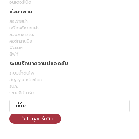
อินเตอร์เน็ต
ส่วนกลาง
สระว่ายน้ำ
เครื่องซัก/อบผ้า
สวนสาธารณะ
คอร์ทเทนนิส
ฟิตเนส
ลิฟท์
ระบบรักษาความปลอดภัย
ระบบน้ำดับไฟ
สัญญาณกันขโมย
รปภ.
ระบบคีย์การ์ด
ที่ตั้ง