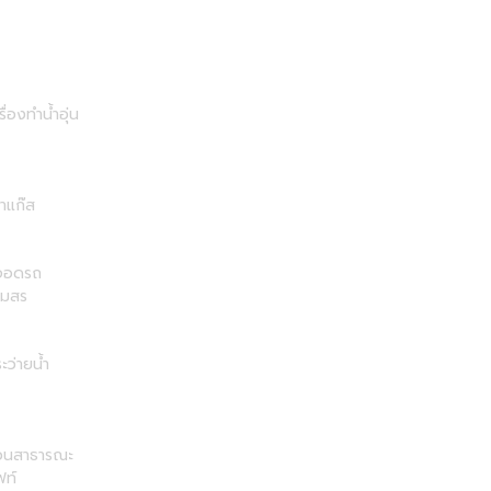
รื่องทำน้ำอุ่น
าแก๊ส
่จอดรถ
โมสร
ะว่ายน้ำ
วนสาธารณะ
ฟท์