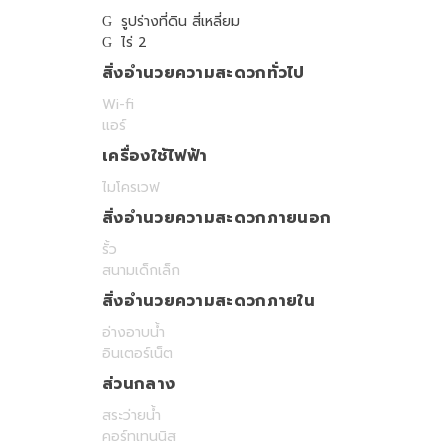
รูปร่างที่ดิน สี่เหลี่ยม
ไร่ 2
สิ่งอำนวยความสะดวกทั่วไป
Wi-fi
แอร์
เครื่องใช้ไฟฟ้า
ไมโครเวฟ
สิ่งอำนวยความสะดวกภายนอก
รั้ว
สนามเด็กเล็ก
สิ่งอำนวยความสะดวกภายใน
อ่างอาบน้ำ
อินเตอร์เน็ต
ส่วนกลาง
สระว่ายน้ำ
คอร์ทเทนนิส