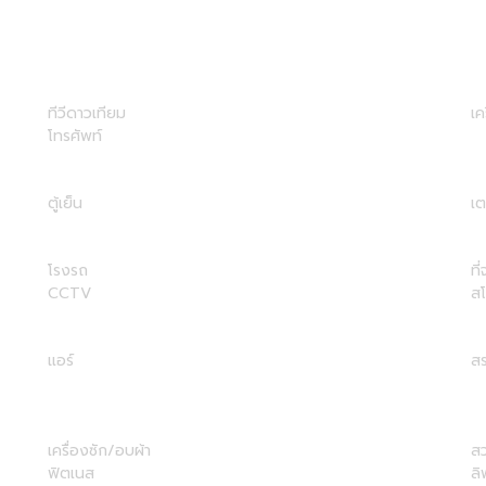
ทีวีดาวเทียม
เค
โทรศัพท์
ตู้เย็น
เต
โรงรถ
ที
CCTV
ส
แอร์
สร
เครื่องซัก/อบผ้า
ส
ฟิตเนส
ลิ