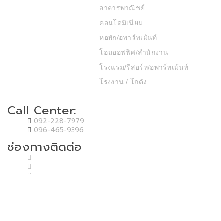
อาคารพาณิชย์
คอนโดมิเนียม
หอพัก/อพาร์ทเม้นท์
โฮมออฟฟิศ/สำนักงาน
โรงแรม/รีสอร์ท/อพาร์ทเม้นท์
โรงงาน / โกดัง
Call Center:
092-228-7979
096-465-9396
ช่องทางติดต่อ
Copyright © 2020 T.P.P. Land & House Co.,Ltd. Developed by MP