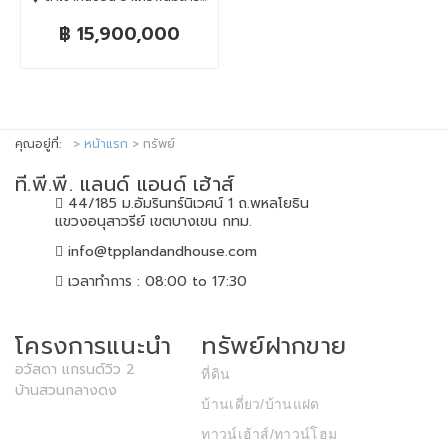
฿ 15,900,000
คุณอยู่ที่:
หน้าแรก
ทรัพย์
ที.พี.พี. แลนด์ แอนด์ เฮ้าส์
44/185 ม.อัมรินทร์นิเวศน์ 1 ถ.พหลโยธิน
แขวงอนุสาวรีย์ เขตบางเขน กทม.
info@tpplandandhouse.com
เวลาทำการ : 08:00 to 17:30
โครงการแนะนำ
ทรัพย์ฝากขาย
อวัสดา แกรนด์วิว 2
ที่ดิน
บ้านสวนกลางดง
บ้านเดี่ยว/บ้านแฝด
ทาวน์เฮ้าส์/ทาวน์โฮม