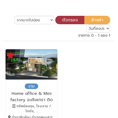
รายการ 0 - 1 ของ 1
ขาย
Home office & Mini
factory ฉะเชิงเทรา ติด
ถนน 304
ทรัพย์ลงทุน, โรงงาน /
โกดัง, ...
ตำเขาหินซ้อน อำเภอพนมสารคาม, พนมสารคาม, Chachoengsao, 24120