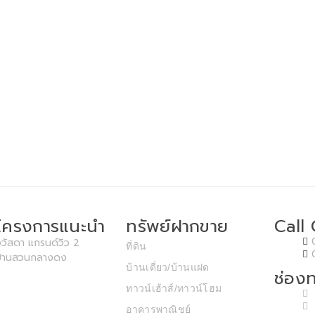
โครงการแนะนำ
ทรัพย์ฝากขาย
Call
วัสดา แกรนด์วิว 2
ที่ดิน
บ้านสวนกลางดง
บ้านเดี่ยว/บ้านแฝด
ช่องท
ทาวน์เฮ้าส์/ทาวน์โฮม
อาคารพาณิชย์