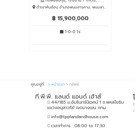
ทรัพย์ลงทุน, โรงงาน / โกดัง, ...
ตำเขาหินซ้อน อำเภอพนมสารคาม, พนมสารคาม, Chachoengsao, 24120
฿ 15,900,000
1-0-0 ไร่
คุณอยู่ที่:
หน้าแรก
ทรัพย์
ที.พี.พี. แลนด์ แอนด์ เฮ้าส์
44/185 ม.อัมรินทร์นิเวศน์ 1 ถ.พหลโยธิน
อ
แขวงอนุสาวรีย์ เขตบางเขน กทม.
info@tpplandandhouse.com
เวลาทำการ : 08:00 to 17:30