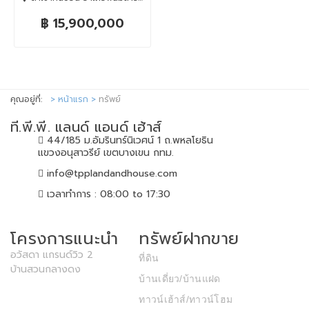
฿ 15,900,000
คุณอยู่ที่:
หน้าแรก
ทรัพย์
ที.พี.พี. แลนด์ แอนด์ เฮ้าส์
44/185 ม.อัมรินทร์นิเวศน์ 1 ถ.พหลโยธิน
แขวงอนุสาวรีย์ เขตบางเขน กทม.
info@tpplandandhouse.com
เวลาทำการ : 08:00 to 17:30
โครงการแนะนำ
ทรัพย์ฝากขาย
อวัสดา แกรนด์วิว 2
ที่ดิน
บ้านสวนกลางดง
บ้านเดี่ยว/บ้านแฝด
ทาวน์เฮ้าส์/ทาวน์โฮม