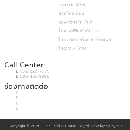
อาคารพาณิชย์
คอนโดมิเนียม
หอพัก/อพาร์ทเม้นท์
โฮมออฟฟิศ/สำนักงาน
โรงแรม/รีสอร์ท/อพาร์ทเม้นท์
โรงงาน / โกดัง
Call Center:
092-228-7979
096-465-9396
ช่องทางติดต่อ
Copyright © 2020 T.P.P. Land & House Co.,Ltd. Developed by MP