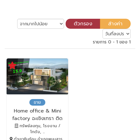
รายการ 0 - 1 ของ 1
ขาย
Home office & Mini
factory ฉะเชิงเทรา ติด
ถนน 304
ทรัพย์ลงทุน, โรงงาน /
โกดัง, ...
ตำเขาหินซ้อน อำเภอพนมสารคาม, พนมสารคาม, Chachoengsao, 24120