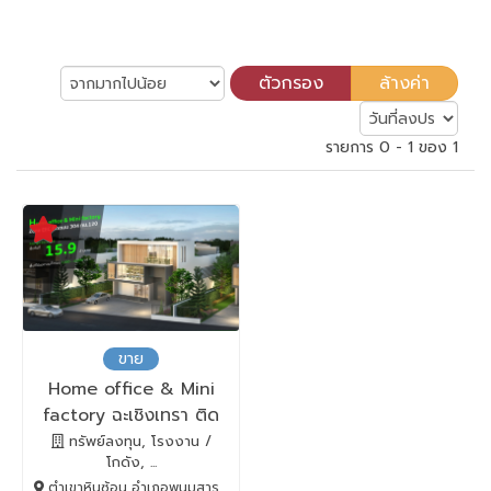
รายการ 0 - 1 ของ 1
ขาย
Home office & Mini
factory ฉะเชิงเทรา ติด
ถนน 304
ทรัพย์ลงทุน, โรงงาน /
โกดัง, ...
ตำเขาหินซ้อน อำเภอพนมสารคาม, พนมสารคาม, Chachoengsao, 24120