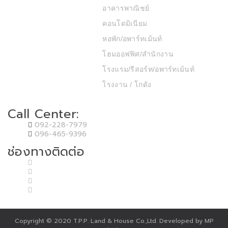
อาคารพาณิชย์
คอนโดมิเนียม
หอพัก/อพาร์ทเม้นท์
โฮมออฟฟิศ/สำนักงาน
โรงแรม/รีสอร์ท/อพาร์ทเม้นท์
โรงงาน / โกดัง
Call Center:
092-228-7979
096-465-9396
ช่องทางติดต่อ
Copyright © 2020 T.P.P. Land & House Co.,Ltd. Developed by MP