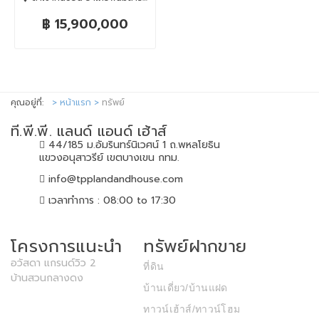
฿ 15,900,000
คุณอยู่ที่:
หน้าแรก
ทรัพย์
ที.พี.พี. แลนด์ แอนด์ เฮ้าส์
44/185 ม.อัมรินทร์นิเวศน์ 1 ถ.พหลโยธิน
แขวงอนุสาวรีย์ เขตบางเขน กทม.
info@tpplandandhouse.com
เวลาทำการ : 08:00 to 17:30
โครงการแนะนำ
ทรัพย์ฝากขาย
อวัสดา แกรนด์วิว 2
ที่ดิน
บ้านสวนกลางดง
บ้านเดี่ยว/บ้านแฝด
ทาวน์เฮ้าส์/ทาวน์โฮม