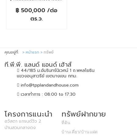
฿ 500,000 /ต่อ
ตร.ว.
คุณอยู่ที่:
หน้าแรก
ทรัพย์
ที.พี.พี. แลนด์ แอนด์ เฮ้าส์
44/185 ม.อัมรินทร์นิเวศน์ 1 ถ.พหลโยธิน
แขวงอนุสาวรีย์ เขตบางเขน กทม.
info@tpplandandhouse.com
เวลาทำการ : 08:00 to 17:30
โครงการแนะนำ
ทรัพย์ฝากขาย
อวัสดา แกรนด์วิว 2
ที่ดิน
บ้านสวนกลางดง
บ้านเดี่ยว/บ้านแฝด