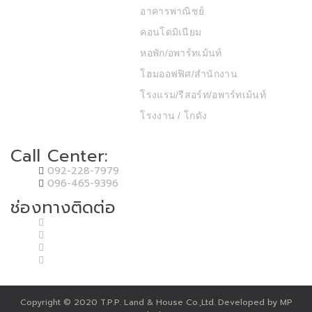
อาคารพาณิชย์
คอนโดมิเนียม
หอพัก/อพาร์ทเม้นท์
โฮมออฟฟิศ/สำนักงาน
โรงแรม/รีสอร์ท/อพาร์ทเม้นท์
โรงงาน / โกดัง
Call Center:
092-228-7979
096-465-9396
ช่องทางติดต่อ
Copyright © 2020 T.P.P. Land & House Co.,Ltd. Developed by MP