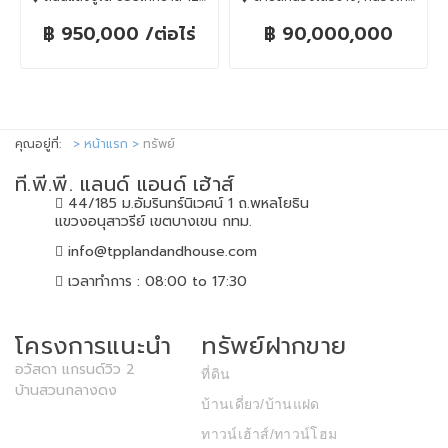
฿ 950,000 /ต่อไร่
฿ 90,000,000
คุณอยู่ที่:
หน้าแรก
ทรัพย์
ที.พี.พี. แลนด์ แอนด์ เฮ้าส์
44/185 ม.อัมรินทร์นิเวศน์ 1 ถ.พหลโยธิน
แขวงอนุสาวรีย์ เขตบางเขน กทม.
info@tpplandandhouse.com
เวลาทำการ : 08:00 to 17:30
โครงการแนะนำ
ทรัพย์ฝากขาย
อวัสดา แกรนด์วิว 2
ที่ดิน
บ้านสวนกลางดง
บ้านเดี่ยว/บ้านแฝด
ทาวน์เฮ้าส์/ทาวน์โฮม