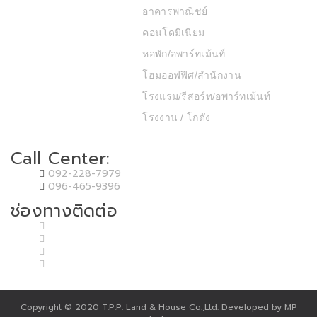
อาคารพาณิชย์
คอนโดมิเนียม
หอพัก/อพาร์ทเม้นท์
โฮมออฟฟิศ/สำนักงาน
โรงแรม/รีสอร์ท/อพาร์ทเม้นท์
โรงงาน / โกดัง
Call Center:
092-228-7979
096-465-9396
ช่องทางติดต่อ
Copyright © 2020 T.P.P. Land & House Co.,Ltd. Developed by MP