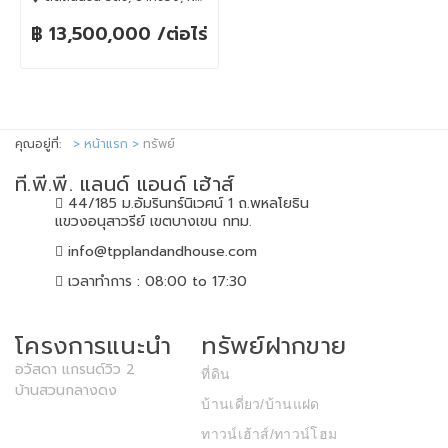
฿ 13,500,000 /ต่อไร่
คุณอยู่ที่:
หน้าแรก
ทรัพย์
ที.พี.พี. แลนด์ แอนด์ เฮ้าส์
44/185 ม.อัมรินทร์นิเวศน์ 1 ถ.พหลโยธิน
แขวงอนุสาวรีย์ เขตบางเขน กทม.
info@tpplandandhouse.com
เวลาทำการ : 08:00 to 17:30
โครงการแนะนำ
ทรัพย์ฝากขาย
อวัสดา แกรนด์วิว 2
ที่ดิน
บ้านสวนกลางดง
บ้านเดี่ยว/บ้านแฝด
ทาวน์เฮ้าส์/ทาวน์โฮม