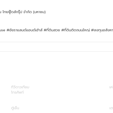
น ไทยฟู๊ดส์กรุ๊ป จำกัด (มหาชน)
ยราแลนด์แอนด์เฮ้าส์ #ที่ดินสวย #ที่ดินติดถนนใหญ่ #ลงทุนอสังหา #ที่ดิน
ทีวีดาวเทียม
เค
โทรศัพท์
ตู้เย็น
เต