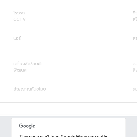
โรงรถ
ที
CCTV
ส
แอร์
สร
เครื่องซัก/อบผ้า
ส
ฟิตเนส
ลิ
สัญญาณกันขโมย
รป
This page can't load Google Maps correctly.