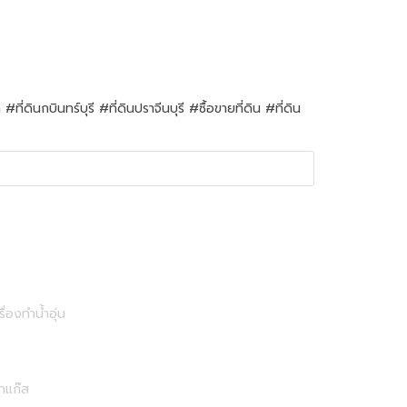
กบินทร์บุรี #ที่ดินปราจีนบุรี #ซื้อขายที่ดิน #ที่ดิน
รื่องทำน้ำอุ่น
าแก๊ส