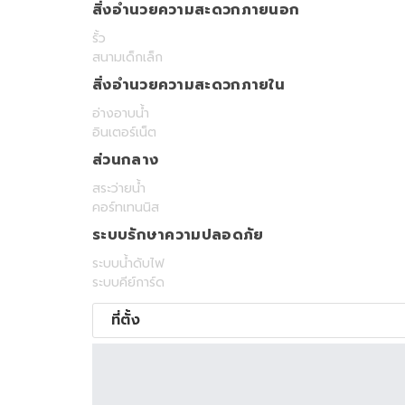
สิ่งอำนวยความสะดวกภายนอก
รั้ว
สนามเด็กเล็ก
สิ่งอำนวยความสะดวกภายใน
อ่างอาบน้ำ
อินเตอร์เน็ต
ส่วนกลาง
สระว่ายน้ำ
คอร์ทเทนนิส
ระบบรักษาความปลอดภัย
ระบบน้ำดับไฟ
ระบบคีย์การ์ด
ที่ตั้ง