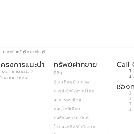
นา อ.กบินทร์บุรี จ.ปราจีนบุรี
โครงการแนะนำ
ทรัพย์ฝากขาย
Call
วัสดา แกรนด์วิว 2
ที่ดิน
บ้านสวนกลางดง
บ้านเดี่ยว/บ้านแฝด
ช่องท
ทาวน์เฮ้าส์/ทาวน์โฮม
อาคารพาณิชย์
คอนโดมิเนียม
หอพัก/อพาร์ทเม้นท์
โฮมออฟฟิศ/สำนักงาน