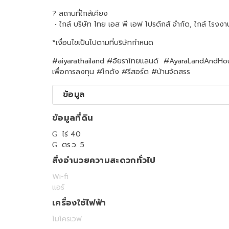
? สถานที่ใกล้เคียง
• ใกล้ บริษัท ไทย เอส พี เอฟ โปรดักส์ จำกัด, ใกล้ โรงงา
*เงื่อนไขเป็นไปตามที่บริษัทกำหนด
#aiyarathailand #อัยราไทยแลนด์ #AyaraLandAndHouse #อั
เพื่อการลงทุน #โกดัง #รีสอร์ต #บ้านจัดสรร
ข้อมูล
ข้อมูลที่ดิน
ไร่ 40
ตร.ว. 5
สิ่งอำนวยความสะดวกทั่วไป
Wi-fi
แอร์
เครื่องใช้ไฟฟ้า
ไมโครเวฟ