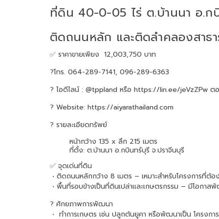
ที่ดิน 40-0-05 ไร่ ต.บ้านนา อ.กบิ
ติดถนนหลัก และติดลำคลองสาธา
✅ ราคาขายเพียง 12,003,750 บาท
?โทร. 064-289-7141, 096-289-6363
? ไอดีไลน์ : @tppland หรือ
https://lin.ee/jeVzZPw
ตอ
? Website:
https://aiyarathailand.com
? รายละเอียดทรัพย์
หน้ากว้าง 135 x ลึก 215 เมตร
ที่ตั้ง: ต.บ้านนา อ.กบินทร์บุรี จ.ปราจีนบุรี
✅ จุดเด่นที่ดิน
• ติดถนนหลักกว้าง 8 เมตร – เหมาะสำหรับโครงการที่ต้อง
• พื้นที่รอบข้างเป็นที่ดินเปล่าและเกษตรกรรม – มีโอกาสพัฒ
? ศักยภาพการพัฒนา
• ️ ทำการเกษตร เช่น ปลูกต้นยูคา หรือพัฒนาเป็น โครงการบ้