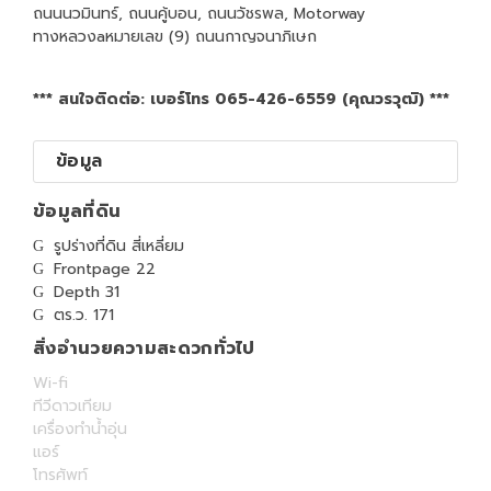
ถนนนวมินทร์, ถนนคู้บอน, ถนนวัชรพล, Motorway
ทางหลวงaหมายเลข (9) ถนนกาญจนาภิเษก
*** สนใจติดต่อ: เบอร์โทร 065-426-6559 (คุณวรวุฒิ) ***
ข้อมูล
ข้อมูลที่ดิน
รูปร่างที่ดิน สี่เหลี่ยม
Frontpage 22
Depth 31
ตร.ว. 171
สิ่งอำนวยความสะดวกทั่วไป
Wi-fi
ทีวีดาวเทียม
เครื่องทำน้ำอุ่น
แอร์
โทรศัพท์