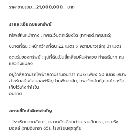
ราคาขายรวม….
.21,000,000
.....บาท
รายละเอียดของทรัพย์
ทรัพย์หันหน้าทาง : ทิศตะวันตกเฉียงใต้ (ทิศหรดี,ทิศเนรดี)
ขนาดที่ดิน : หน้ากว้างที่ดิน 22 เมตร x ความยาว(ลึก) 31 เมตร
จุดเด่นของทรัพย์ : รูปที่ดินเป็นสี่เหลี่ยมผืนผ้าสวย ทำเลดีมาก ถม
แล้วทั้งแปลง
อยู่ใกล้สถานีรถไฟฟ้าสถานีรามอินทรา กม.6 เพียง 50 เมตร เหมาะ
สำหรับสร้างโฮมออฟฟิศ,บ้านพักอาศัย, อพาร์ทเม้นท์,คอนโด หรือ
เก็บไว้เก็งกำไรใน
อนา
สถานที่ใกล้เคียงสำคัญ
- โรงเรียนสายอักษร, ตลาดนัดเลียบด่วน รามอินทรา, เดอะริช
มอลล์ (รามอินทรา 65), โรงเรียนสุขฤทัย