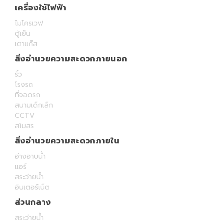
เครื่องใช้ไฟฟ้า
ไมโครเวฟ
ตู้เย็น
เตาแก๊ส
สิ่งอำนวยความสะดวกภายนอก
รั้ว
โรงรถ
ที่จอดรถ
สนามเด็กเล็ก
CCTV
สโมสร
สิ่งอำนวยความสะดวกภายใน
อ่างอาบน้ำ
แอร์
สระว่ายน้ำ
อินเตอร์เน็ต
ส่วนกลาง
สระว่ายน้ำ