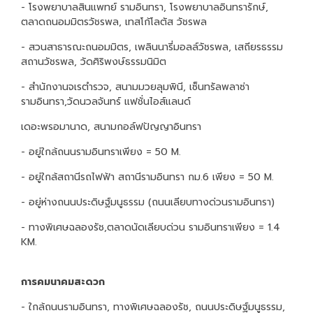
- โรงพยาบาลสินแพทย์ รามอินทรา, โรงพยาบาลอินทรารักษ์,
ตลาดถนอมมิตรวัชรพล, เทสโก้โลตัส วัชรพล
- สวนสาธารณะถนอมมิตร, เพลินนารี่มอลล์วัชรพล, เสถียรธรรม
สถานวัชรพล, วัดศิริพงษ์ธรรมนิมิต
- สำนักงานจเรตำรวจ, สนามมวยลุมพินี, เซ็นทรัลพลาซ่า
รามอินทรา,วัดนวลจันทร์ แฟชั่นไอส์แลนด์
เดอะพรอมานาด, สนามกอล์ฟปัญญาอินทรา
- อยู่ใกล้ถนนรามอินทราเพียง = 50 M.
- อยู่ใกล้สถานีรถไฟฟ้า สถานีรามอินทรา กม.6 เพียง = 50 M.
- อยู่ห่างถนนประดิษฐ์มนูธรรม (ถนนเลียบทางด่วนรามอินทรา)
- ทางพิเศษฉลองรัช,ตลาดนัดเลียบด่วน รามอินทราเพียง = 1.4
KM.
การคมนาคมสะดวก
- ใกล้ถนนรามอินทรา, ทางพิเศษฉลองรัช, ถนนประดิษฐ์มนูธรรม,