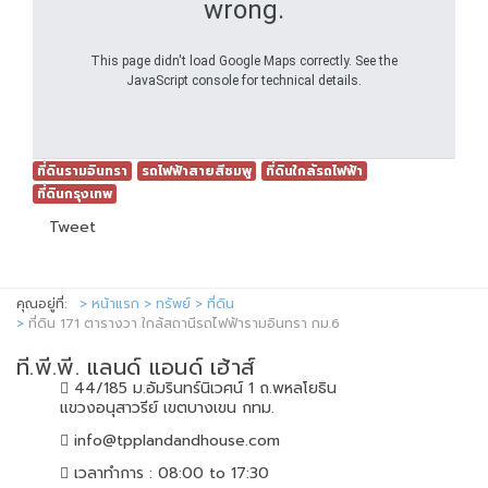
wrong.
This page didn't load Google Maps correctly. See the
JavaScript console for technical details.
ที่ดินรามอินทรา
รถไฟฟ้าสายสีชมพู
ที่ดินใกล้รถไฟฟ้า
ที่ดินกรุงเทพ
Tweet
คุณอยู่ที่:
หน้าแรก
ทรัพย์
ที่ดิน
ที่ดิน 171 ตารางวา ใกล้สถานีรถไฟฟ้ารามอินทรา กม.6
ที.พี.พี. แลนด์ แอนด์ เฮ้าส์
44/185 ม.อัมรินทร์นิเวศน์ 1 ถ.พหลโยธิน
แขวงอนุสาวรีย์ เขตบางเขน กทม.
info@tpplandandhouse.com
เวลาทำการ : 08:00 to 17:30