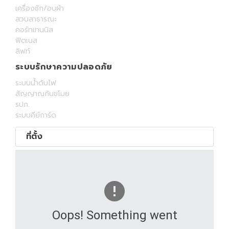
เครื่องซัก/อบผ้า
สวนสาธารณะ
คอร์ทเทนนิส
ฟิตเนส
ลิฟท์
ระบบรักษาความปลอดภัย
ระบบน้ำดับไฟ
สัญญาณกันขโมย
รปภ.
ระบบคีย์การ์ด
ที่ตั้ง
Oops! Something went