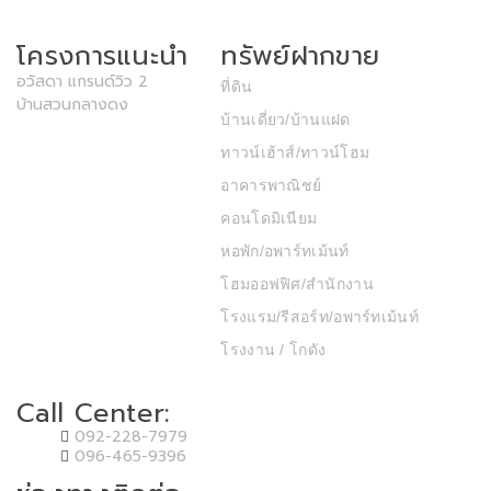
โครงการแนะนำ
ทรัพย์ฝากขาย
อวัสดา แกรนด์วิว 2
ที่ดิน
บ้านสวนกลางดง
บ้านเดี่ยว/บ้านแฝด
ทาวน์เฮ้าส์/ทาวน์โฮม
อาคารพาณิชย์
คอนโดมิเนียม
หอพัก/อพาร์ทเม้นท์
โฮมออฟฟิศ/สำนักงาน
โรงแรม/รีสอร์ท/อพาร์ทเม้นท์
โรงงาน / โกดัง
Call Center:
092-228-7979
096-465-9396