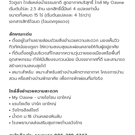
วิวภูเขา ใกล้แหล่งน้ำธรรมชาติ สูดอากาศบริสุทธิ์ ใกล้ My Ozone
เริ่มต้นไร่ละ 2.5 ล้าน เอกสิทธิ์นี้มีแค่ 4 แปลงเท่านั้น
ขนาดทั้งหมด 15 ไร่ (เริ่มต้นแปลงละ 4 ไร่กว่า)
เอกสารสิทธิโฉนด (โฉนดครุซแดง)
ลักษณะเด่น
▪ ตั้งอยู่ในทำเลรายล้อมด้วยสิ่งอำนวยความสะดวก มองเห็นวิว
ทิวทัศน์ของภูเขา ให้ความสงบสุขและผ่อนคลายให้กับผู้อยู่อาศัย
▪ ที่ดินตั้งอยู่ในบริเวณที่ไกลจากความวุ่นวายของเมืองหรือพื้นที่
อุตสาหกรรม ทำให้มีเสียงรบกวนน้อย มีบรรยากาศที่ดี และสามารถ
สร้างความสงบสุขได้
▪ เหมาะสำหรับ: เหมาะสำหรับสร้างบ้านพักตากอากาศ โครงการบ้าน
สวน หรือสร้างบ้านพักอาศัย เพื่อการพักผ่อนที่แท้จริง
ใกล้สิ่งอำนวยความสะดวก
▪ My Ozone - มายโอโซน เขาใหญ่
▪ แรบโซเดีย ปาร์ค เขาใหญ่
▪ วังไทรฮิลล์ไซต์
▪ น้ำตก ม.18 บ้านคลองหินลับ
▪ โรงพยาบาลส่งเสริมสุขภาพตำบลวังไทร