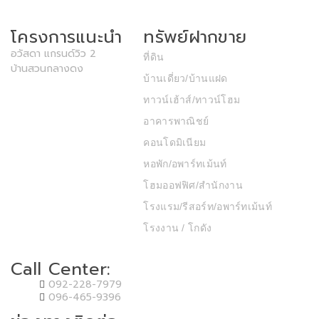
โครงการแนะนำ
ทรัพย์ฝากขาย
อวัสดา แกรนด์วิว 2
ที่ดิน
บ้านสวนกลางดง
บ้านเดี่ยว/บ้านแฝด
ทาวน์เฮ้าส์/ทาวน์โฮม
อาคารพาณิชย์
คอนโดมิเนียม
หอพัก/อพาร์ทเม้นท์
โฮมออฟฟิศ/สำนักงาน
โรงแรม/รีสอร์ท/อพาร์ทเม้นท์
โรงงาน / โกดัง
Call Center:
092-228-7979
096-465-9396