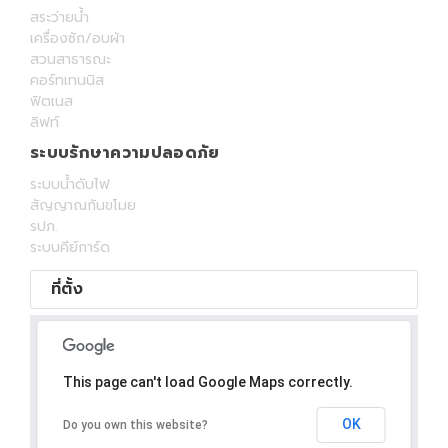
สระว่ายน้ำ
เครื่องซัก/อบผ้า
สวนสาธารณะ
คอร์ทเทนนิส
ฟิตเนส
ลิฟท์
ระบบรักษาความปลอดภัย
ระบบน้ำดับไฟ
สัญญาณกันขโมย
รปภ.
ระบบคีย์การ์ด
ที่ตั้ง
This page can't load Google Maps correctly.
OK
Do you own this website?
Oops! Something went