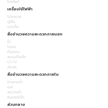
โทรศัพท์
เครื่องใช้ไฟฟ้า
ไมโครเวฟ
ตู้เย็น
เตาแก๊ส
สิ่งอำนวยความสะดวกภายนอก
รั้ว
โรงรถ
ที่จอดรถ
สนามเด็กเล็ก
CCTV
สโมสร
สิ่งอำนวยความสะดวกภายใน
อ่างอาบน้ำ
แอร์
สระว่ายน้ำ
อินเตอร์เน็ต
ส่วนกลาง