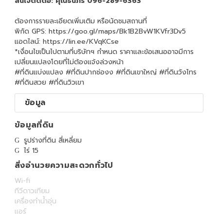
สนใจติดต่อ: คุณธนภร 096-289-6363
ต้องการรายละเอียดเพิ่มเติม หรือนัดชมสถานที่
พิกัด GPS: https://goo.gl/maps/Bk1B2BvW1KVfr3Dv5
แอดไลน์: https://lin.ee/KVqKCse
*เงื่อนไขเป็นไปตามที่บริษัทฯ กำหนด ราคาและข้อเสนออาจมีการ
เปลี่ยนแปลงโดยที่ไม่ต้องแจ้งล่วงหน้า
#ที่ดินแบ่งแปลง #ที่ดินปากช่องง #ที่ดินเขาใหญ่ #ที่ดินวังไทร
#ที่ดินสวย #ที่ดินวิวเขา
ข้อมูล
ข้อมูลที่ดิน
รูปร่างที่ดิน สี่เหลี่ยม
ไร่ 15
สิ่งอำนวยความสะดวกทั่วไป
Wi-fi
ทีวีดาวเทียม
เครื่องทำน้ำอุ่น
แอร์