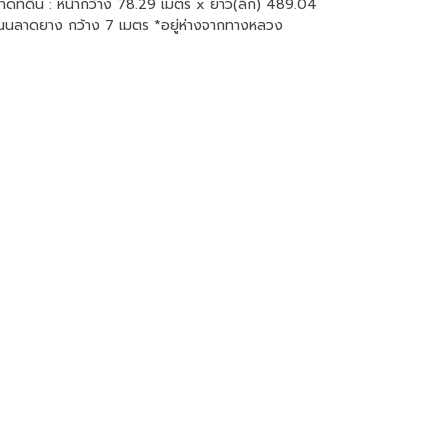
าดที่ดิน : หน้ากว้าง 78.29 เมตร x ยาว(ลึก) 489.04
ะ ถนนลาดยาง กว้าง 7 เมตร *อยู่ห่างจากทางหลวง