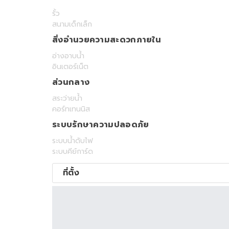
รั้ว
สนามเด็กเล็ก
สิ่งอำนวยความสะดวกภายใน
อ่างอาบน้ำ
อินเตอร์เน็ต
ส่วนกลาง
สระว่ายน้ำ
คอร์ทเทนนิส
ระบบรักษาความปลอดภัย
ระบบน้ำดับไฟ
ระบบคีย์การ์ด
ที่ตั้ง