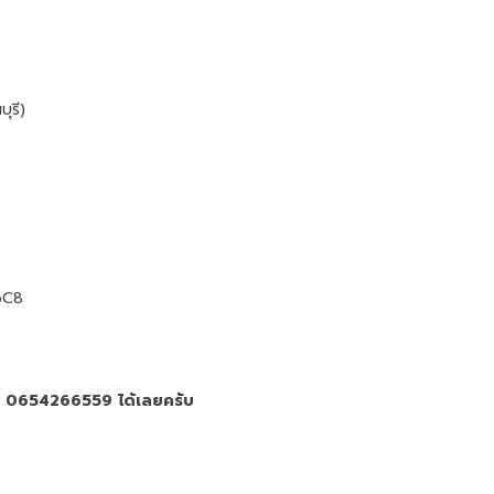
ุรี)
bC8
ท์ 0654266559 ได้เลยครับ