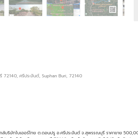
รี 72140, ศรีประจันต์, Suphan Buri, 72140
 ใกล้บริษัทไบเออร์ไทย ต.ดอนปรู อ.ศรีประจันต์ จ.สุพรรณบุรี ราคาขาย 500,0