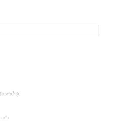
รื่องทำน้ำอุ่น
าแก๊ส