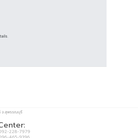
ails.
์ จ.สุพรรณบุรี
 Center:
092-228-7979
096-465-9396