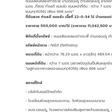
ถนนเลียบคลองท่ากระพี้ บ้านดอนปรู ตำบลดอนปรู อำเภอศรีป
เมตร ,ที่สวย ทำเลดี ถมแล้ว ถนนหน้าที่ดิน : กว้าง 7 เม
ชนบท(4056) เพียง 668 เมตร*
ที่ดินสวย ทำเลดี ถมแล้ว เนื้อที่ 22-0-34 ไร่ บ้านดอนป
ราคาขาย 500,000 บาท/ไร่ (ราคารวม 11,042,500 บ
พิกัดที่ตั้งทรัพย์ :
ถนนเลียบคลองท่ากระพี้ บ้านดอนปรู ตำ
ทรัพย์หน้าทาง :
ทิศใต้ (ทิศทักษิณ)
ขนาดที่ดิน :
หน้ากว้าง 78.29 เมตร x ยาว(ลึก) 489.04 เ
ถนนหน้าที่ดิน :
กว้าง 7 เมตร (สภาพปัจจุบันเป็นหินคลุกย
*อยู่ห่างจากทางหลวงชนบท(4056) เพียง 668 เมตร*
สถานที่ใกล้
- บริษัทไบเออร์ไทยจำกัด
- โรงเรียนห้วยสุวรรณวนาราม, วัดห้วยสุวรรณวนาราม
- อบต.ดอนปรู, โรงพยาบาลส่งเสริมสุขภาพตำบลดอนปรู, 