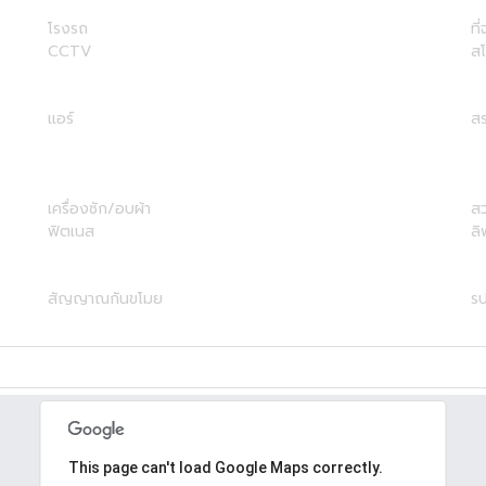
โรงรถ
ที
CCTV
ส
แอร์
สร
เครื่องซัก/อบผ้า
ส
ฟิตเนส
ลิ
สัญญาณกันขโมย
รป
This page can't load Google Maps correctly.