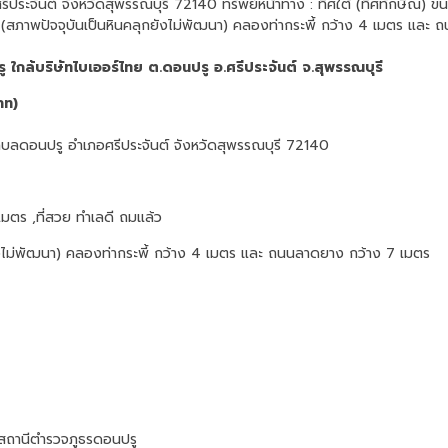
ระจันต์ จังหวัดสุพรรณบุรี 72140 ทรัพย์หน้าทาง : ทิศใต้ (ทิศทักษิณ) ขน
ตร (สภาพปัจจุบันเป็นหินคลุกยังไม่พัฒนา) คลองท่ากระพี้ กว้าง 4 เมตร แล
รู ใกล้บริษัทไบเออร์ไทย ต.ดอนปรู อ.ศรีประจันต์ จ.สุพรรณบุรี
าท)
บลดอนปรู อำเภอศรีประจันต์ จังหวัดสุพรรณบุรี 72140
มตร ,ที่สวย ทำเลดี ถมแล้ว
ังไม่พัฒนา) คลองท่ากระพี้ กว้าง 4 เมตร และ ถนนลาดยาง กว้าง 7 เมตร
สถานีตำรวจภูธรดอนปรู