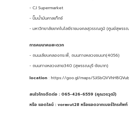
- CJ Supermarket
- ปั๊มน้ำมันคาลเท็กซ์
- มหาวิทยาลัยเทคโนโลยีราชมงคลสุวรรณภูมิ (ศูนย์สุพรรณบ
การคมนาคมสะดวก
- ถนนเลียบคลองกระพี้, ถนนทางหลวงชนบท(4056)
- ถนนทางหลวงสาย340 (สุพรรณบุรี-ชัยนาท)
location
: https://goo.gl/maps/SJiSbQVVhH8QVu
สนใจโทรติดต่อ : 065-426-6559 (คุณวรวุฒิ)
หรือ แอดไลน์ : voravut28 หรือแอดจากเบอร์โทรศัพ