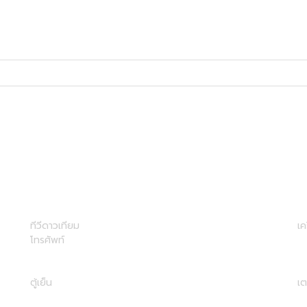
ทีวีดาวเทียม
เค
โทรศัพท์
ตู้เย็น
เต