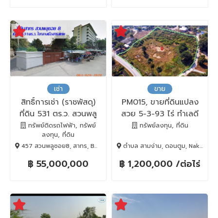
เช่า
ขาย
สิทธิ์การเช่า (ราชพัสดุ)
PM015, ขายที่ดินแปลง
ที่ดิน 531 ตร.ว. สวนพลู
สวย 5-3-93 ไร่ ทำเลดี
ซอย 8
ติดถนนเทศบาลสามง่าม
ทรัพย์ติดรถไฟฟ้า, ทรัพย์
ทรัพย์ลงทุน, ที่ดิน
ลงทุน, ที่ดิน
อำเภอดอนตูม จังหวัด
457 สวนพลูซอย8, สาทร, BANGKOK , 10120
ตำบล สามง่าม, ดอนตูม, Nakhon Pathom, 73150
นครปฐม
฿ 55,000,000
฿ 1,200,000 /ต่อไร่