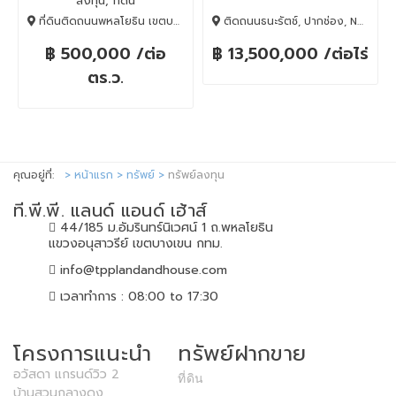
ลงทุน, ที่ดิน
รถไฟฟ้า
ที่ดินติดถนนพหลโยธิน เขตบางเขน กทม., บางเขน, BANGKOK , 10220
ติดถนนธนะรัตช์, ปากช่อง, Nakhon Ratchasima, 30130
฿ 500,000 /ต่อ
฿ 13,500,000 /ต่อไร่
ตร.ว.
คุณอยู่ที่:
หน้าแรก
ทรัพย์
ทรัพย์ลงทุน
ที.พี.พี. แลนด์ แอนด์ เฮ้าส์
44/185 ม.อัมรินทร์นิเวศน์ 1 ถ.พหลโยธิน
แขวงอนุสาวรีย์ เขตบางเขน กทม.
info@tpplandandhouse.com
เวลาทำการ : 08:00 to 17:30
โครงการแนะนำ
ทรัพย์ฝากขาย
อวัสดา แกรนด์วิว 2
ที่ดิน
บ้านสวนกลางดง