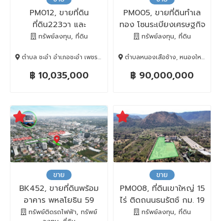
PM012, ขายที่ดิน
PM005, ขายที่ดินทำเล
ที่ดิน223วา และ
ทอง โซนระเบียงเศรษฐกิจ
ที่ดิน225วา ซ.เจ้าลาย5
EEC ชลบุรี-หนองใหญ่
ทรัพย์ลงทุน, ที่ดิน
ทรัพย์ลงทุน, ที่ดิน
ใกล้หาดชะอำ ที่สวยถม
ตำบล ชะอำ อำเภอชะอำ เพชรบุรี 76120, ชะอำ, Phetchaburi, 76120
ตำบลหนองเสือช้าง, หนองใหญ่, Chon Buri, 20190
แล้ว
฿ 10,035,000
฿ 90,000,000
ขาย
ขาย
BK452, ขายที่ดินพร้อม
PM008, ที่ดินเขาใหญ่ 15
อาคาร พหลโยธิน 59
ไร่ ติดถนนธนรัตช์ กม. 19
เนื้อที่ 452 ตรว. ใกล้
ติด โรงแรม เลอมอนเต้
ทรัพย์ติดรถไฟฟ้า, ทรัพย์
ทรัพย์ลงทุน, ที่ดิน