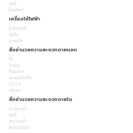
แอร์
โทรศัพท์
เครื่องใช้ไฟฟ้า
ไมโครเวฟ
ตู้เย็น
เตาแก๊ส
สิ่งอำนวยความสะดวกภายนอก
รั้ว
โรงรถ
ที่จอดรถ
สนามเด็กเล็ก
CCTV
สโมสร
สิ่งอำนวยความสะดวกภายใน
อ่างอาบน้ำ
แอร์
สระว่ายน้ำ
อินเตอร์เน็ต