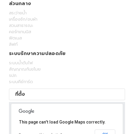
ส่วนกลาง
สระว่ายน้ำ
เครื่องซัก/อบผ้า
สวนสาธารณะ
คอร์ทเทนนิส
ฟิตเนส
ลิฟท์
ระบบรักษาความปลอดภัย
ระบบน้ำดับไฟ
สัญญาณกันขโมย
รปภ.
ระบบคีย์การ์ด
ที่ตั้ง
This page can't load Google Maps correctly.