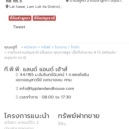
ต่อ ตร.ว.
ตำบลคูคต อำเภอลำลูกกา ปทุมธานี, ลำลูกกา, Pathum Thani, 12130
Lat Sawai, Lam Luk Ka District, Pathum Thani, ลำลูกกา, Pathum Thani, 12150
ที่ดินลำลูกกา
ที่ดินปทุมธานี
Tweet
คุณอยู่ที่:
หน้าแรก
ทรัพย์
โรงงาน / โกดัง
ขายโรงงานปทุมธานี แข็งแรง คุณภาพสูง เนื้อที่ประมาณ 8 ไร่ (พร้อมใบ
อนุญาต รง.4)
ที.พี.พี. แลนด์ แอนด์ เฮ้าส์
44/185 ม.อัมรินทร์นิเวศน์ 1 ถ.พหลโยธิน
แขวงอนุสาวรีย์ เขตบางเขน กทม.
info@tpplandandhouse.com
เวลาทำการ : 08:00 to 17:30
โครงการแนะนำ
ทรัพย์ฝากขาย
อวัสดา แกรนด์วิว 2
ที่ดิน
บ้านสวนกลางดง