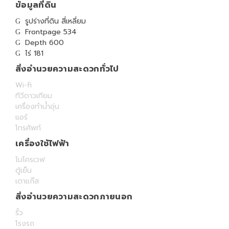
ข้อมูลที่ดิน
รูปร่างที่ดิน สี่เหลี่ยม
Frontpage 534
Depth 600
ไร่ 181
สิ่งอำนวยความสะดวกทั่วไป
Wi-fi
ทีวีดาวเทียม
เครื่องทำน้ำอุ่น
แอร์
โทรศัพท์
เครื่องใช้ไฟฟ้า
ไมโครเวฟ
ตู้เย็น
เตาแก๊ส
สิ่งอำนวยความสะดวกภายนอก
รั้ว
โรงรถ