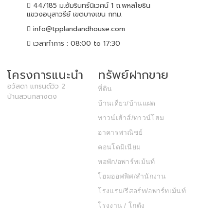
44/185 ม.อัมรินทร์นิเวศน์ 1 ถ.พหลโยธิน
แขวงอนุสาวรีย์ เขตบางเขน กทม.
info@tpplandandhouse.com
เวลาทำการ : 08:00 to 17:30
โครงการแนะนำ
ทรัพย์ฝากขาย
อวัสดา แกรนด์วิว 2
ที่ดิน
บ้านสวนกลางดง
บ้านเดี่ยว/บ้านแฝด
ทาวน์เฮ้าส์/ทาวน์โฮม
อาคารพาณิชย์
คอนโดมิเนียม
หอพัก/อพาร์ทเม้นท์
โฮมออฟฟิศ/สำนักงาน
โรงแรม/รีสอร์ท/อพาร์ทเม้นท์
โรงงาน / โกดัง