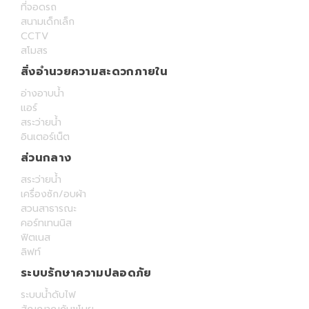
ที่จอดรถ
สนามเด็กเล็ก
CCTV
สโมสร
สิ่งอำนวยความสะดวกภายใน
อ่างอาบน้ำ
แอร์
สระว่ายน้ำ
อินเตอร์เน็ต
ส่วนกลาง
สระว่ายน้ำ
เครื่องซัก/อบผ้า
สวนสาธารณะ
คอร์ทเทนนิส
ฟิตเนส
ลิฟท์
ระบบรักษาความปลอดภัย
ระบบน้ำดับไฟ