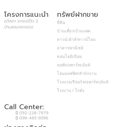
โครงการแนะนำ
ทรัพย์ฝากขาย
อวัสดา แกรนด์วิว 2
ที่ดิน
บ้านสวนกลางดง
บ้านเดี่ยว/บ้านแฝด
ทาวน์เฮ้าส์/ทาวน์โฮม
อาคารพาณิชย์
คอนโดมิเนียม
หอพัก/อพาร์ทเม้นท์
โฮมออฟฟิศ/สำนักงาน
โรงแรม/รีสอร์ท/อพาร์ทเม้นท์
โรงงาน / โกดัง
Call Center:
092-228-7979
096-465-9396