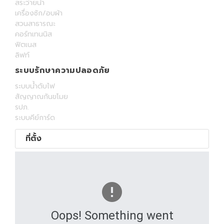
สระว่ายน้ำ
เครื่องซัก/อบผ้า
สวนสาธารณะ
คอร์ทเทนนิส
ฟิตเนส
ลิฟท์
ระบบรักษาความปลอดภัย
ระบบน้ำดับไฟ
สัญญาณกันขโมย
รปภ.
ระบบคีย์การ์ด
ที่ตั้ง
Oops! Something went