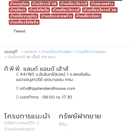
บ้านจตุจักร
บ้านวิภาวดี 36
บ้านเดี่ยววิภาวดี
บ้านลาดพร้าว
บ้านรัชดา
บ้านรัชโยธิน
บ้านเดี่ยววิภาวดี
บ้านเดี่ยววิภาวดี 36
บ้านเดี่ยวจตุจักร
บ้านเดี่ยวลาดพร้าว
บ้านเดี่ยวรัชดา
บ้านเดี่ยวรัชโยธิน
Tweet
คุณอยู่ที่:
หน้าแรก
บ้านเดี่ยว/บ้านแฝด
บ้านเดี่ยว/บ้านแฝด
บ้านวิภาวดี 36 เนื้อที่ 129 ตร.ว.
ที.พี.พี. แลนด์ แอนด์ เฮ้าส์
44/185 ม.อัมรินทร์นิเวศน์ 1 ถ.พหลโยธิน
แขวงอนุสาวรีย์ เขตบางเขน กทม.
info@tpplandandhouse.com
เวลาทำการ : 08:00 to 17:30
โครงการแนะนำ
ทรัพย์ฝากขาย
อวัสดา แกรนด์วิว 2
ที่ดิน
บ้านสวนกลางดง