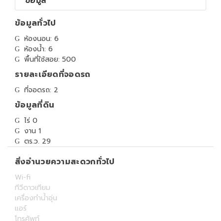
ข้อมูล
ข้อมูลทั่วไป
ห้องนอน: 6
ห้องน้ำ: 6
พื้นที่ใช้สอย: 500
รายละเอียดที่จอดรถ
ที่จอดรถ: 2
ข้อมูลที่ดิน
ไร่ 0
งาน 1
ตร.ว. 29
สิ่งอำนวยความสะดวกทั่วไป
Wi-fi
ทีวีดาวเทียม
เครื่องทำน้ำอุ่น
แอร์
โทรศัพท์