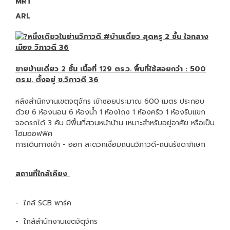
MRT
ARL
หนึ่งเดียวในย่านวิภาวดี
#บ้านเดี่ยว
สุดหรู 2 ชั้น ใจกลาง
เมือง วิภาวดี 36
ขายบ้านเดี่ยว 2 ชั้น เนื้อที่ 129 ตร.ว. พื้นที่ใช้สอยกว่า : 500
ตร.ม. ตั้งอยู่ ซ.วิภาวดี 36
หลังสำนักงานเขตจตุจักร เข้าซอยประมาณ 600 เมตร ประกอบ
ด้วย 6 ห้องนอน 6 ห้องน้ำ 1 ห้องโถง 1 ห้องครัว 1 ห้องรับแขก
จอดรถได้ 3 คัน มีพื้นที่สวนหน้าบ้าน เหมาะสำหรับอยู่อาศัย หรือเป็น
โฮมออฟฟิศ
การเดินทางเข้า - ออก สะดวกเชื่อมถนนวิภาวดี-ถนนรัชดาภิเษก
สถานที่ใกล้เคียง
- ใกล้ SCB พาร์ค
- ใกล้สำนักงานเขตจัตุจักร