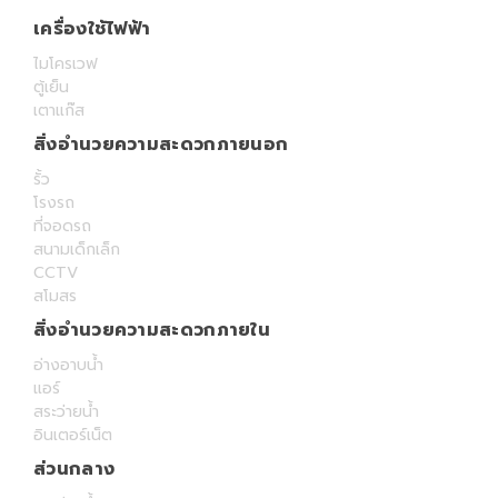
เครื่องใช้ไฟฟ้า
ไมโครเวฟ
ตู้เย็น
เตาแก๊ส
สิ่งอำนวยความสะดวกภายนอก
รั้ว
โรงรถ
ที่จอดรถ
สนามเด็กเล็ก
CCTV
สโมสร
สิ่งอำนวยความสะดวกภายใน
อ่างอาบน้ำ
แอร์
สระว่ายน้ำ
อินเตอร์เน็ต
ส่วนกลาง