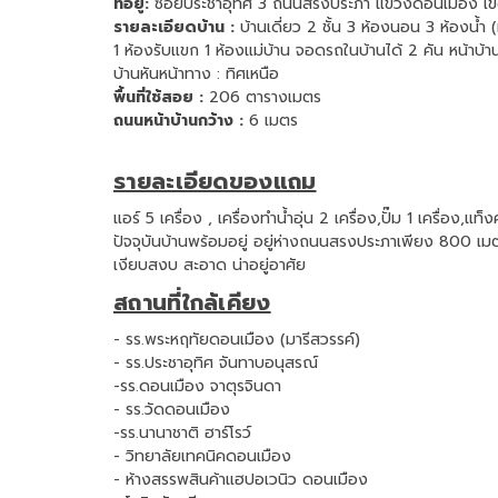
ที่อยู่:
ซอยประชาอุทิศ 3 ถนนสรงประภา แขวงดอนเมือง เ
รายละเอียดบ้าน :
บ้านเดี่ยว 2 ชั้น 3 ห้องนอน 3 ห้องน้ำ 
1 ห้องรับแขก 1 ห้องแม่บ้าน จอดรถในบ้านได้ 2 คัน หน้าบ้าน
บ้านหันหน้าทาง : ทิศเหนือ
พื้นที่ใช้สอย :
206 ตารางเมตร
ถนนหน้าบ้านกว้าง :
6 เมตร
รายละเอียดของแถม
แอร์ 5 เครื่อง , เครื่องทำน้ำอุ่น 2 เครื่อง,ปั๊ม 1 เครื่อง,แท็งค
ปัจจุบันบ้านพร้อมอยู่ อยู่ห่างถนนสรงประภาเพียง 800 เ
เงียบสงบ สะอาด น่าอยู่อาศัย
สถานที่ใกล้เคียง
- รร.พระหฤทัยดอนเมือง (มารีสวรรค์)
- รร.ประชาอุทิศ จันทาบอนุสรณ์
-รร.ดอนเมือง จาตุรจินดา
- รร.วัดดอนเมือง
-รร.นานาชาติ ฮาร์โรว์
- วิทยาลัยเทคนิคดอนเมือง
- ห้างสรรพสินค้าแฮปอเวนิว ดอนเมือง