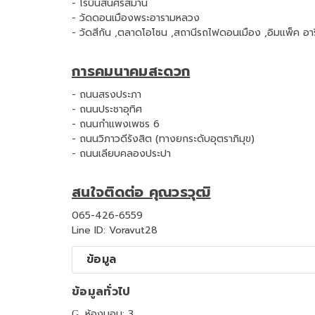
- โรบินสันศรีสมาน
- วัดดอนเมืองพระอารามหลวง
- วัดสีกัน ,ตลาดโอโซน ,สถานีรถไฟดอนเมือง ,อิมแพ็ค อาร
การคมนาคมสะดวก
- ถนนสรงประภา
- ถนนประชาอุทิศ
- ถนนกำแพงเพชร 6
- ถนนวิภาวดีรังสิต (ทางยกระดับอุตราภิมุข)
- ถนนเลียบคลองประปา
สนใจติดต่อ คุณวรวุฒิ
065-426-6559
Line ID: Voravut28
ข้อมูล
ข้อมูลทั่วไป
ห้องนอน: 3