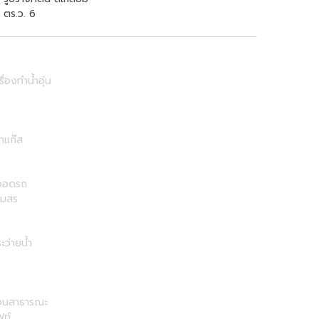
ตร.ว. 6
รื่องทำน้ำอุ่น
าแก๊ส
่จอดรถ
โมสร
ะว่ายน้ำ
วนสาธารณะ
ฟท์