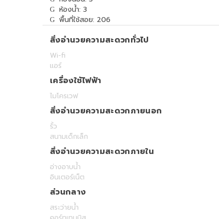
ห้องน้ำ: 3
พื้นที่ใช้สอย: 206
สิ่งอำนวยความสะดวกทั่วไป
Wi-fi
แอร์
เครื่องใช้ไฟฟ้า
ไมโครเวฟ
สิ่งอำนวยความสะดวกภายนอก
รั้ว
สนามเด็กเล็ก
สิ่งอำนวยความสะดวกภายใน
อ่างอาบน้ำ
อินเตอร์เน็ต
ส่วนกลาง
สระว่ายน้ำ
คอร์ทเทนนิส