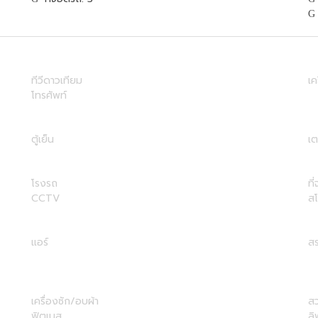
ทีวีดาวเทียม
เค
โทรศัพท์
ตู้เย็น
เต
โรงรถ
ที
CCTV
ส
แอร์
สร
เครื่องซัก/อบผ้า
ส
ฟิตเนส
ลิ