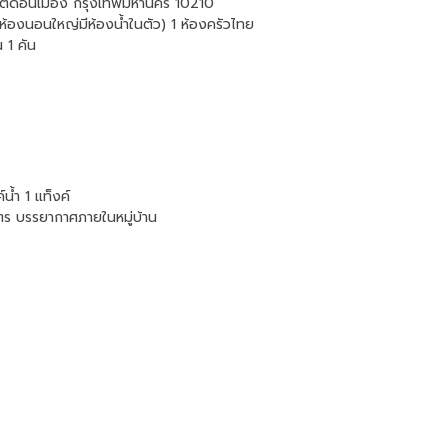
ขตดอนเมือง กรุงเทพมหานคร 10210
(ห้องนอนใหญ่มีห้องน้ำในตัว) 1 ห้องครัวไทย
 1 คัน
์น้ำ 1 แท็งค์
มตร บรรยากาศภายในหมู่บ้าน