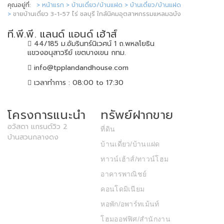
คุณอยู่ที่:
หน้าแรก
บ้านเดี่ยว/บ้านแฝด
บ้านเดี่ยว/บ้านแฝด
ขายบ้านเดี่ยว 3-1-57 ไร่ ชลบุรี ใกล้นิคมอุตสาหกรรมแหลมฉบัง
ที.พี.พี. แลนด์ แอนด์ เฮ้าส์
44/185 ม.อัมรินทร์นิเวศน์ 1 ถ.พหลโยธิน
แขวงอนุสาวรีย์ เขตบางเขน กทม.
info@tpplandandhouse.com
เวลาทำการ : 08:00 to 17:30
โครงการแนะนำ
ทรัพย์ฝากขาย
อวัสดา แกรนด์วิว 2
ที่ดิน
บ้านสวนกลางดง
บ้านเดี่ยว/บ้านแฝด
ทาวน์เฮ้าส์/ทาวน์โฮม
อาคารพาณิชย์
คอนโดมิเนียม
หอพัก/อพาร์ทเม้นท์
โฮมออฟฟิศ/สำนักงาน