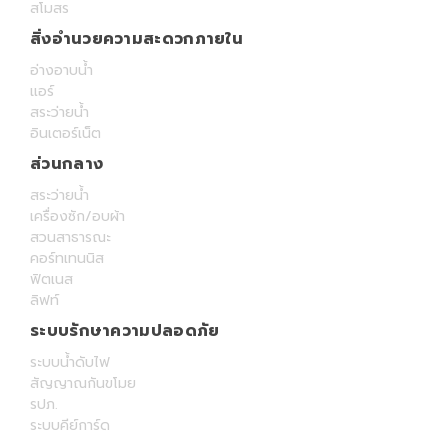
สโมสร
สิ่งอำนวยความสะดวกภายใน
อ่างอาบน้ำ
แอร์
สระว่ายน้ำ
อินเตอร์เน็ต
ส่วนกลาง
สระว่ายน้ำ
เครื่องซัก/อบผ้า
สวนสาธารณะ
คอร์ทเทนนิส
ฟิตเนส
ลิฟท์
ระบบรักษาความปลอดภัย
ระบบน้ำดับไฟ
สัญญาณกันขโมย
รปภ.
ระบบคีย์การ์ด