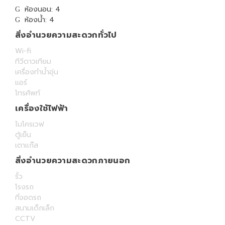
ห้องนอน: 4
ห้องน้ำ: 4
สิ่งอำนวยความสะดวกทั่วไป
Wi-fi
ทีวีดาวเทียม
เครื่องทำน้ำอุ่น
แอร์
โทรศัพท์
เครื่องใช้ไฟฟ้า
ไมโครเวฟ
ตู้เย็น
เตาแก๊ส
สิ่งอำนวยความสะดวกภายนอก
รั้ว
โรงรถ
ที่จอดรถ
สนามเด็กเล็ก
CCTV