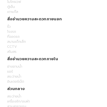
ไมโครเวฟ
ตู้เย็น
เตาแก๊ส
สิ่งอำนวยความสะดวกภายนอก
รั้ว
โรงรถ
ที่จอดรถ
สนามเด็กเล็ก
CCTV
สโมสร
สิ่งอำนวยความสะดวกภายใน
อ่างอาบน้ำ
แอร์
สระว่ายน้ำ
อินเตอร์เน็ต
ส่วนกลาง
สระว่ายน้ำ
เครื่องซัก/อบผ้า
สวนสาธารณะ