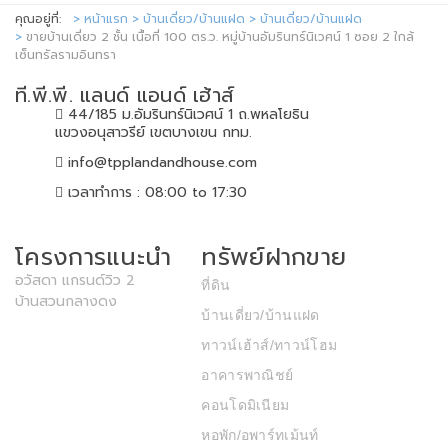
คุณอยู่ที่:
หน้าแรก
บ้านเดี่ยว/บ้านแฝด
บ้านเดี่ยว/บ้านแฝด
ขายบ้านเดี่ยว 2 ชั้น เนื้อที่ 100 ตร.ว. หมู่บ้านอัมรินทร์นิเวศน์ 1 ซอย 2 ใกล้
เซ็นทรัลรามอินทรา
ที.พี.พี. แลนด์ แอนด์ เฮ้าส์
44/185 ม.อัมรินทร์นิเวศน์ 1 ถ.พหลโยธิน
แขวงอนุสาวรีย์ เขตบางเขน กทม.
info@tpplandandhouse.com
เวลาทำการ : 08:00 to 17:30
โครงการแนะนำ
ทรัพย์ฝากขาย
อวัสดา แกรนด์วิว 2
ที่ดิน
บ้านสวนกลางดง
บ้านเดี่ยว/บ้านแฝด
ทาวน์เฮ้าส์/ทาวน์โฮม
อาคารพาณิชย์
คอนโดมิเนียม
หอพัก/อพาร์ทเม้นท์