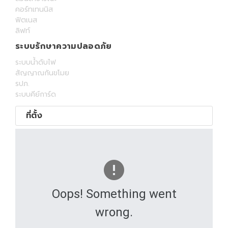
คอร์ทเทนนิส
ฟิตเนส
ลิฟท์
ระบบรักษาความปลอดภัย
ระบบน้ำดับไฟ
สัญญาณกันขโมย
รปภ.
ระบบคีย์การ์ด
ที่ตั้ง
Oops! Something went
wrong.