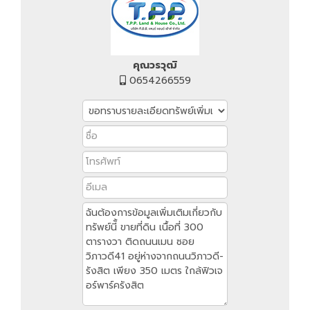
คุณวรวุฒิ
0654266559