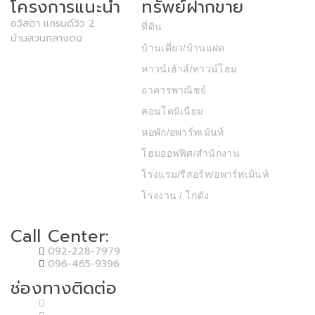
โครงการแนะนำ
ทรัพย์ฝากขาย
อวัสดา แกรนด์วิว 2
ที่ดิน
บ้านสวนกลางดง
บ้านเดี่ยว/บ้านแฝด
ทาวน์เฮ้าส์/ทาวน์โฮม
อาคารพาณิชย์
คอนโดมิเนียม
หอพัก/อพาร์ทเม้นท์
โฮมออฟฟิศ/สำนักงาน
โรงแรม/รีสอร์ท/อพาร์ทเม้นท์
โรงงาน / โกดัง
Call Center:
092-228-7979
096-465-9396
ช่องทางติดต่อ