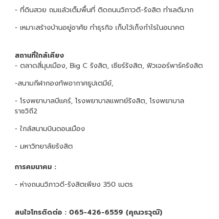
- ที่ดินสวย ถมแล้วเต็มพื้นที่ ติดถนนวิภาวดี-รังสิต ทำเลดีมาก
- เหมาะสร้างบ้านอยู่อาศัย ทำธุรกิจ เก็บไว้เก็งกำไรในอนาคต
สถานที่ใกล้เคียง
- ตลาดสี่มุมเมือง, Big C รังสิต, เซียร์รังสิต, ฟิวเจอร์พาร์ครังสิต
-สนามกีฬากองทัพอากาศธูปเตมีย์,
- โรงพยาบาลบีแคร์, โรงพยาบาลแพทย์รังสิต, โรงพยาบาล
ราชวิถี2
- ใกล้สนามบินดอนเมือง
- มหาวิทยาลัยรังสิต
การคมนาคม :
- ห่างถนนวิภาวดี-รังสิตเพียง 350 เมตร
สนใจโทรติดต่อ : 065-426-6559 (คุณวรวุฒิ)