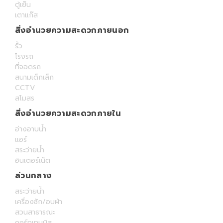
ตู้เย็น
เตาแก๊ส
สิ่งอำนวยความสะดวกภายนอก
รั้ว
โรงรถ
ที่จอดรถ
สนามเด็กเล็ก
CCTV
สโมสร
สิ่งอำนวยความสะดวกภายใน
อ่างอาบน้ำ
แอร์
สระว่ายน้ำ
อินเตอร์เน็ต
ส่วนกลาง
สระว่ายน้ำ
เครื่องซัก/อบผ้า
สวนสาธารณะ
คอร์ทเทนนิส