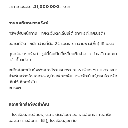
ราคาขายรวม….
.21,000,000
.....บาท
รายละเอียดของทรัพย์
ทรัพย์หันหน้าทาง : ทิศตะวันตกเฉียงใต้ (ทิศหรดี,ทิศเนรดี)
ขนาดที่ดิน : หน้ากว้างที่ดิน 22 เมตร x ความยาว(ลึก) 31 เมตร
จุดเด่นของทรัพย์ : รูปที่ดินเป็นสี่เหลี่ยมผืนผ้าสวย ทำเลดีมาก ถม
แล้วทั้งแปลง
อยู่ใกล้สถานีรถไฟฟ้าสถานีรามอินทรา กม.6 เพียง 50 เมตร เหมาะ
สำหรับสร้างโฮมออฟฟิศ,บ้านพักอาศัย, อพาร์ทเม้นท์,คอนโด หรือ
เก็บไว้เก็งกำไรใน
อนา
สถานที่ใกล้เคียงสำคัญ
- โรงเรียนสายอักษร, ตลาดนัดเลียบด่วน รามอินทรา, เดอะริช
มอลล์ (รามอินทรา 65), โรงเรียนสุขฤทัย