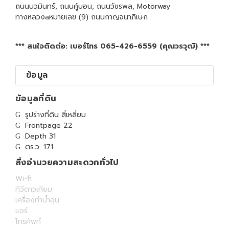
ถนนนวมินทร์, ถนนคู้บอน, ถนนวัชรพล, Motorway
ทางหลวงaหมายเลข (9) ถนนกาญจนาภิเษก
*** สนใจติดต่อ: เบอร์โทร 065-426-6559 (คุณวรวุฒิ) ***
ข้อมูล
ข้อมูลที่ดิน
รูปร่างที่ดิน สี่เหลี่ยม
Frontpage 22
Depth 31
ตร.ว. 171
สิ่งอำนวยความสะดวกทั่วไป
Wi-fi
ทีวีดาวเทียม
เครื่องทำน้ำอุ่น
แอร์
โทรศัพท์