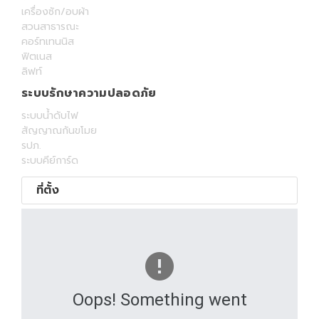
เครื่องซัก/อบผ้า
สวนสาธารณะ
คอร์ทเทนนิส
ฟิตเนส
ลิฟท์
ระบบรักษาความปลอดภัย
ระบบน้ำดับไฟ
สัญญาณกันขโมย
รปภ.
ระบบคีย์การ์ด
ที่ตั้ง
Oops! Something went