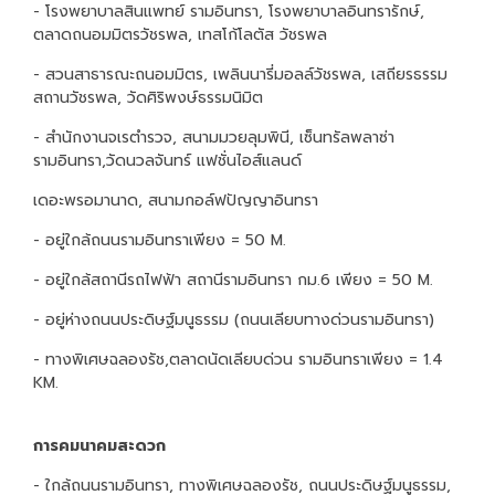
- โรงพยาบาลสินแพทย์ รามอินทรา, โรงพยาบาลอินทรารักษ์,
ตลาดถนอมมิตรวัชรพล, เทสโก้โลตัส วัชรพล
- สวนสาธารณะถนอมมิตร, เพลินนารี่มอลล์วัชรพล, เสถียรธรรม
สถานวัชรพล, วัดศิริพงษ์ธรรมนิมิต
- สำนักงานจเรตำรวจ, สนามมวยลุมพินี, เซ็นทรัลพลาซ่า
รามอินทรา,วัดนวลจันทร์ แฟชั่นไอส์แลนด์
เดอะพรอมานาด, สนามกอล์ฟปัญญาอินทรา
- อยู่ใกล้ถนนรามอินทราเพียง = 50 M.
- อยู่ใกล้สถานีรถไฟฟ้า สถานีรามอินทรา กม.6 เพียง = 50 M.
- อยู่ห่างถนนประดิษฐ์มนูธรรม (ถนนเลียบทางด่วนรามอินทรา)
- ทางพิเศษฉลองรัช,ตลาดนัดเลียบด่วน รามอินทราเพียง = 1.4
KM.
การคมนาคมสะดวก
- ใกล้ถนนรามอินทรา, ทางพิเศษฉลองรัช, ถนนประดิษฐ์มนูธรรม,