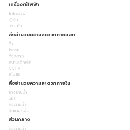
เครื่องใช้ไฟฟ้า
ไมโครเวฟ
ตู้เย็น
เตาแก๊ส
สิ่งอำนวยความสะดวกภายนอก
รั้ว
โรงรถ
ที่จอดรถ
สนามเด็กเล็ก
CCTV
สโมสร
สิ่งอำนวยความสะดวกภายใน
อ่างอาบน้ำ
แอร์
สระว่ายน้ำ
อินเตอร์เน็ต
ส่วนกลาง
สระว่ายน้ำ