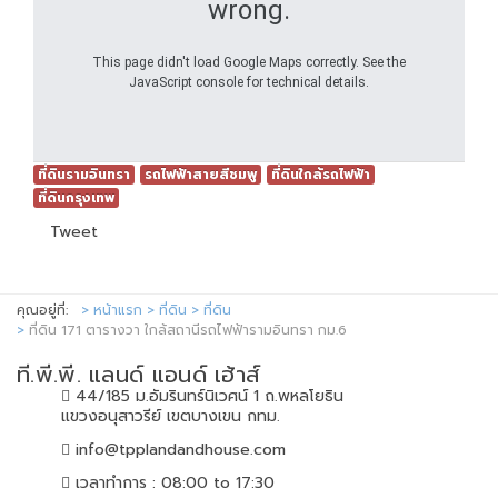
wrong.
This page didn't load Google Maps correctly. See the
JavaScript console for technical details.
ที่ดินรามอินทรา
รถไฟฟ้าสายสีชมพู
ที่ดินใกล้รถไฟฟ้า
ที่ดินกรุงเทพ
Tweet
คุณอยู่ที่:
หน้าแรก
ที่ดิน
ที่ดิน
ที่ดิน 171 ตารางวา ใกล้สถานีรถไฟฟ้ารามอินทรา กม.6
ที.พี.พี. แลนด์ แอนด์ เฮ้าส์
44/185 ม.อัมรินทร์นิเวศน์ 1 ถ.พหลโยธิน
แขวงอนุสาวรีย์ เขตบางเขน กทม.
info@tpplandandhouse.com
เวลาทำการ : 08:00 to 17:30