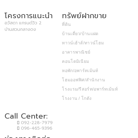
โครงการแนะนำ
ทรัพย์ฝากขาย
อวัสดา แกรนด์วิว 2
ที่ดิน
บ้านสวนกลางดง
บ้านเดี่ยว/บ้านแฝด
ทาวน์เฮ้าส์/ทาวน์โฮม
อาคารพาณิชย์
คอนโดมิเนียม
หอพัก/อพาร์ทเม้นท์
โฮมออฟฟิศ/สำนักงาน
โรงแรม/รีสอร์ท/อพาร์ทเม้นท์
โรงงาน / โกดัง
Call Center:
092-228-7979
096-465-9396