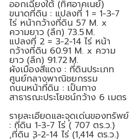
ออกเฉียงใต้ (ทิศอาคเนย์)
ขนาดที่ดิน : แปลงที่ 1 = 1-3-7
ไร่ หน้ากว้างที่ดิน 57 M. x
ความยาว (ลึก) 73.5 M.
แปลงที่ 2 = 3-2-14 ไร่ หน้า
กว้างที่ดิน 60.91 M. x ความ
ยาว (ลึก) 91.72 M.
ผังเมืองสีแดง : ที่ดินประเภท
ศูนย์กลางพาณิชยกรรม
ถนนหน้าที่ดิน : เป็นทาง
สาธารณะประโยชน์กว้าง 6 เมตร
รายละเอียดและจุดเด่นของทรัพย์
: ที่ดิน 1-3-7 ไร่ ( 707 ตร.ว.)
,ที่ดิน 3-2-14 ไร่ (1,414 ตร.ว.)