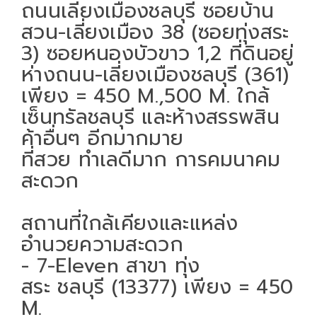
ถนนเลี่ยงเมือง
ชลบุรี
ซอยบ้าน
สวน-เลี่ยงเมือง 38 (ซอยทุ่งสระ
3) ซอยหนองบัวขาว 1,2 ที่ดินอยู่
ห่างถนน-เลี่ยงเมือง
ชลบุรี
(361)
เพียง = 450 M.,500 M. ใกล้
เซ็นทรัล
ชลบุรี
และห้างสรรพสิน
ค้าอื่นๆ อีกมากมาย
ที่สวย ทำเลดีมาก การคมนาคม
สะดวก
สถานที่ใกล้เคียงและแหล่ง
อำนวยความสะดวก
- 7-Eleven สาขา ทุ่ง
สระ
ชลบุรี
(13377) เพียง = 450
M.