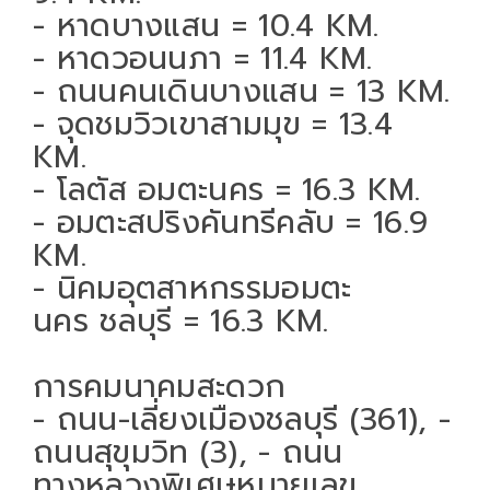
- หาดบางแสน = 10.4 KM.
- หาดวอนนภา = 11.4 KM.
- ถนนคนเดินบางแสน = 13 KM.
- จุดชมวิวเขาสามมุข = 13.4
KM.
- โลตัส อมตะนคร = 16.3 KM.
- อมตะสปริงคันทรีคลับ = 16.9
KM.
- นิคมอุตสาหกรรมอมตะ
นคร
ชลบุรี
= 16.3 KM.
การคมนาคมสะดวก
- ถนน-เลี่ยงเมือง
ชลบุรี
(361), -
ถนนสุขุมวิท (3), - ถนน
ทางหลวงพิเศษหมายเลข