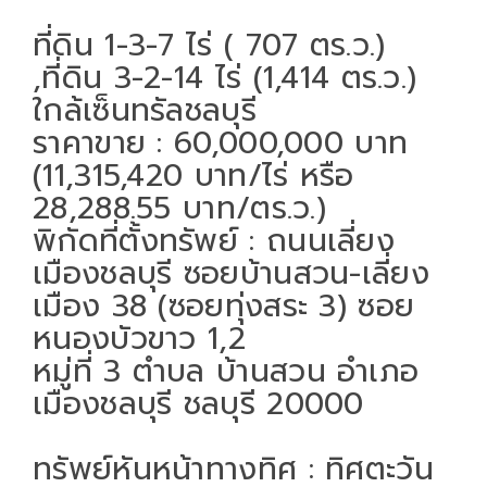
ที่ดิน 1-3-7 ไร่ ( 707 ตร.ว.)
,ที่ดิน 3-2-14 ไร่ (1,414 ตร.ว.)
ใกล้เซ็นทรัล
ชลบุรี
ราคา
ขาย
: 60,000,000 บาท
(11,315,420 บาท/ไร่ หรือ
28,288.55 บาท/ตร.ว.)
พิกัดที่ตั้งทรัพย์ : ถนนเลี่ยง
เมือง
ชลบุรี
ซอยบ้านสวน-เลี่ยง
เมือง 38 (ซอยทุ่งสระ 3) ซอย
หนองบัวขาว 1,2
หมู่ที่ 3 ตำบล บ้านสวน อำเภอ
เมือง
ชลบุรี
ชลบุรี
20000
ทรัพย์หันหน้าทางทิศ : ทิศตะวัน