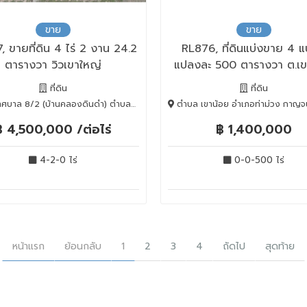
ขาย
ขาย
, ขายที่ดิน 4 ไร่ 2 งาน 24.2
RL876, ที่ดินแบ่งขาย 4 
ตารางวา วิวเขาใหญ่
แปลงละ 500 ตารางวา ต.เข
อ.ท่าม่วง จ.กาญจนบุรี
ที่ดิน
ที่ดิน
บ้านคลองดินดำ) ตำบลหมูสี อำเภอปากช่อง นครราชสีมา 30130, Nakhon Ratchasima, 30130
ตำบล เขาน้อย อำเภอท่าม่วง กาญจนบุรี, Kanchanabu
฿ 4,500,000 /ต่อไร่
฿ 1,400,000
4-2-0 ไร่
0-0-500 ไร่
หน้าแรก
ย้อนกลับ
1
2
3
4
ถัดไป
สุดท้าย