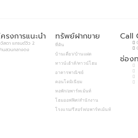
โครงการแนะนำ
ทรัพย์ฝากขาย
Call
วัสดา แกรนด์วิว 2
ที่ดิน
บ้านสวนกลางดง
บ้านเดี่ยว/บ้านแฝด
ช่องท
ทาวน์เฮ้าส์/ทาวน์โฮม
อาคารพาณิชย์
คอนโดมิเนียม
หอพัก/อพาร์ทเม้นท์
โฮมออฟฟิศ/สำนักงาน
โรงแรม/รีสอร์ท/อพาร์ทเม้นท์
โรงงาน / โกดัง
pyright © 2020 T.P.P. Land & House Co.,Ltd. Developed by MP Graphicho