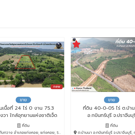
new
ขาย
ขาย
ดินเนื้อที่ 24 ไร่ 0 งาน 75.3
ที่ดิน 40-0-05 ไร่ ต.บ้า
งวา ใกล้อุทยานแห่งชาติเจ็ด
อ.กบินทร์บุรี จ.ปราจีนบุร
-โป่งก้อนเส้า,น้ำตกเจ็ดคต
ที่ดิน
ที่ดิน
วาง อำเภอแก่งคอย, แก่งคอย, Saraburi, 18260
ต.บ้านนา อ.กบินทร์บุรี จ.ปราจีนบุรี, กบินทร์บุรี, Pr