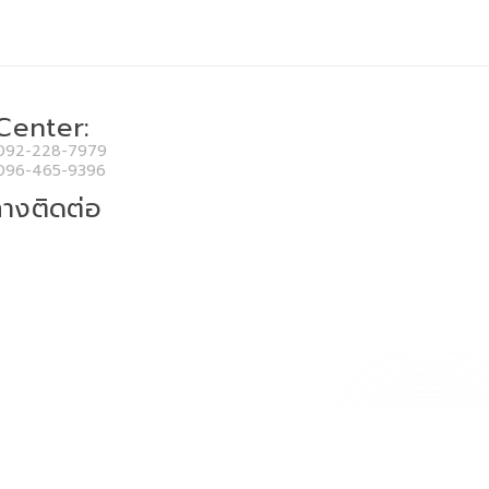
 Center:
092-228-7979
096-465-9396
างติดต่อ
use