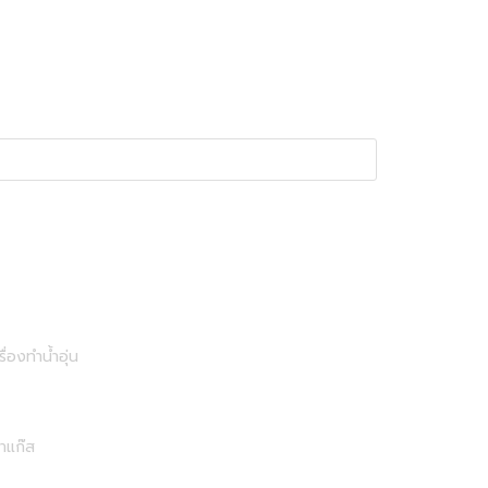
รื่องทำน้ำอุ่น
าแก๊ส