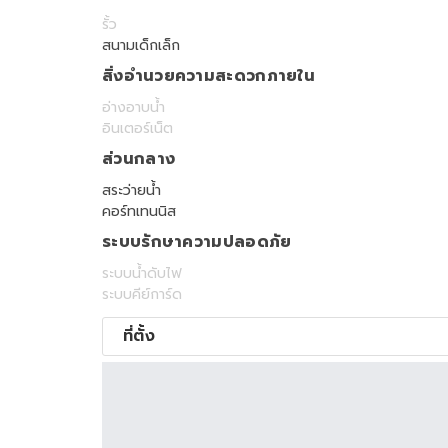
รั้ว
สนามเด็กเล็ก
สิ่งอำนวยความสะดวกภายใน
อ่างอาบน้ำ
อินเตอร์เน็ต
ส่วนกลาง
สระว่ายน้ำ
คอร์ทเทนนิส
ระบบรักษาความปลอดภัย
ระบบน้ำดับไฟ
ระบบคีย์การ์ด
ที่ตั้ง