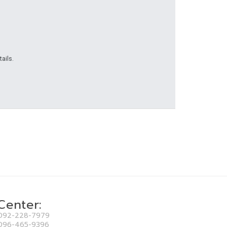
ails.
 Center:
092-228-7979
096-465-9396