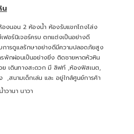
ิน
 ห้องนอน 2 ห้องน้ำ ห้องรับแขกโถงโล่ง
ีเฟอร์นิเจอร์ครบ ตกแต่งเป็นอย่างดี
ับการดูแลรักษาอย่างดีมีความปลอดภัยสูง
รพักผ่อนเป็นอย่างยิ่ง ติดชายหาดหัวหิน
ย เดินทางสะดวก มี ลิฟท์ ,ห้องฟิสเนต,
นามเด็กเล่น และ อยู่ใกล้ศูนย์การค้า
นน้ำวานา นาวา