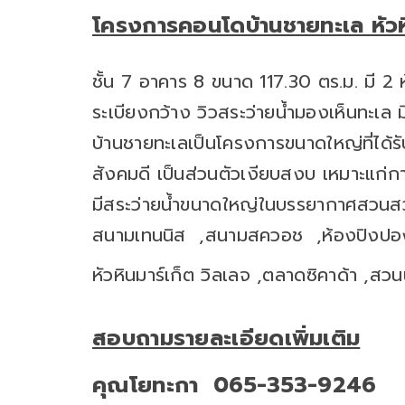
โครงการคอนโดบ้านชายทะเล หัวห
ชั้น 7 อาคาร 8 ขนาด 117.30 ตร.ม. มี 2
ระเบียงกว้าง วิวสระว่ายน้ำมองเห็นทะเล ม
บ้านชายทะเลเป็นโครงการขนาดใหญ่ที่ได้ร
สังคมดี เป็นส่วนตัวเงียบสงบ เหมาะแก่กา
มีสระว่ายน้ำขนาดใหญ่ในบรรยากาศสวนสว
สนามเทนนิส ,สนามสควอช ,ห้องปิงปอง ,ส
หัวหินมาร์เก็ต วิลเลจ ,ตลาดซิคาด้า ,สว
สอบถามรายละเอียดเพิ่มเติม
คุณโยทะกา 065-353-9246