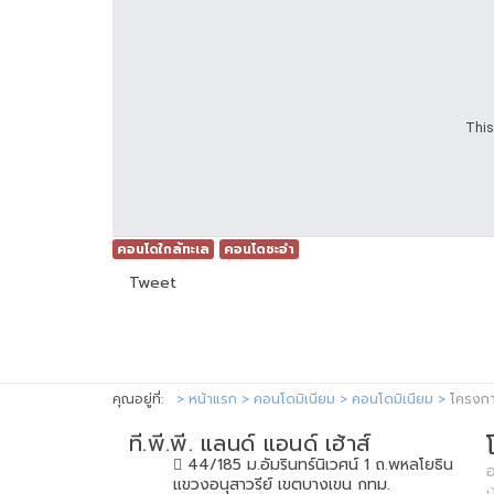
This
คอนโดใกล้ทะเล
คอนโดชะอำ
Tweet
คุณอยู่ที่:
หน้าแรก
คอนโดมิเนียม
คอนโดมิเนียม
โครงกา
ที.พี.พี. แลนด์ แอนด์ เฮ้าส์
44/185 ม.อัมรินทร์นิเวศน์ 1 ถ.พหลโยธิน
อ
แขวงอนุสาวรีย์ เขตบางเขน กทม.