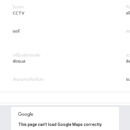
โรงรถ
ที
CCTV
ส
แอร์
สร
เครื่องซัก/อบผ้า
ส
ฟิตเนส
ลิ
สัญญาณกันขโมย
รป
This page can't load Google Maps correctly.