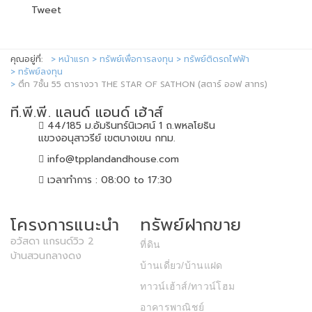
Tweet
คุณอยู่ที่:
หน้าแรก
ทรัพย์เพื่อการลงทุน
ทรัพย์ติดรถไฟฟ้า
ทรัพย์ลงทุน
ตึก 7ชั้น 55 ตารางวา THE STAR OF SATHON (สตาร์ ออฟ สาทร)
ที.พี.พี. แลนด์ แอนด์ เฮ้าส์
44/185 ม.อัมรินทร์นิเวศน์ 1 ถ.พหลโยธิน
แขวงอนุสาวรีย์ เขตบางเขน กทม.
info@tpplandandhouse.com
เวลาทำการ : 08:00 to 17:30
โครงการแนะนำ
ทรัพย์ฝากขาย
อวัสดา แกรนด์วิว 2
ที่ดิน
บ้านสวนกลางดง
บ้านเดี่ยว/บ้านแฝด
ทาวน์เฮ้าส์/ทาวน์โฮม
อาคารพาณิชย์