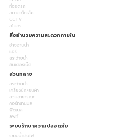
ที่จอดรถ
สนามเด็กเล็ก
CCTV
สโมสร
สิ่งอำนวยความสะดวกภายใน
อ่างอาบน้ำ
แอร์
สระว่ายน้ำ
อินเตอร์เน็ต
ส่วนกลาง
สระว่ายน้ำ
เครื่องซัก/อบผ้า
สวนสาธารณะ
คอร์ทเทนนิส
ฟิตเนส
ลิฟท์
ระบบรักษาความปลอดภัย
ระบบน้ำดับไฟ