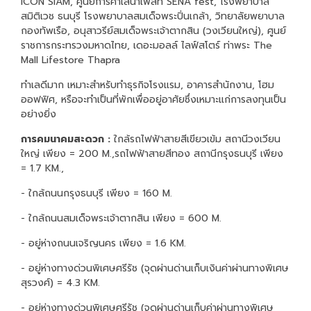
ICON SIAM, ศูนย์การค้าเสนาเฟสท์ SENA fest, โรงพยาบาล
สมิติเวช ธนบุรี โรงพยาบาลสมเด็จพระปิ่นเกล้า, วิทยาลัยพยาบาล
กองทัพเรือ, อนุสาวรีย์สมเด็จพระเจ้าตากสิน (วงเวียนใหญ่), ศูนย์
ราชการกระทรวงมหาดไทย, เดอะมอลล์ ไลฟ์สโตร์ ท่าพระ The
Mall Lifestore Thapra
ทำเลดีมาก เหมาะสำหรับทำธุรกิจโรงแรม, อาคารสำนักงาน, โฮม
ออฟฟิศ, หรือจะทำเป็นที่พักเพื่ออยู่อาศัยซึ่งเหมาะแก่การลงทุนเป็น
อย่างยิ่ง
การคมนาคมสะดวก :
ใกล้รถไฟฟ้าสายสีเขียวเข้ม สถานีวงเวียน
ใหญ่ เพียง = 200 M.,รถไฟฟ้าสายสีทอง สถานีกรุงธนบุรี เพียง
= 1.7 KM.,
- ใกล้ถนนกรุงธนบุรี เพียง = 160 M.
- ใกล้ถนนสมเด็จพระเจ้าตากสิน เพียง = 600 M.
- อยู่ห่างถนนเจริญนคร เพียง = 1.6 KM.
- อยู่ห่างทางด่วนพิเศษศรีรัช (จุดผ่านด่านเก็บเงินค่าผ่านทางพิเศษ
สุรวงศ์) = 4.3 KM.
- อยู่ห่างทางด่วนพิเศษศรีรัช (จุดผ่านด่านเก็บค่าผ่านทางพิเศษ