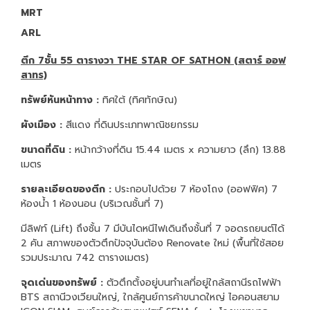
MRT
ARL
ตึก 7ชั้น 55 ตารางวา THE STAR OF SATHON (สตาร์ ออฟ
สาทร)
ทรัพย์หันหน้าทาง :
ทิศใต้ (ทิศทักษิณ)
ผังเมือง :
สีแดง ที่ดินประเภทพาณิชยกรรม
ขนาดที่ดิน :
หน้ากว้างที่ดิน 15.44 เมตร x ความยาว (ลึก) 13.88
เมตร
รายละเอียดของตึก :
ประกอบไปด้วย 7 ห้องโถง (ออฟฟิศ) 7
ห้องน้ำ 1 ห้องนอน (บริเวณชั้นที่ 7)
มีลิฟท์ (Lift) ถึงชั้น 7 มีบันไดหนีไฟเดินถึงชั้นที่ 7 จอดรถยนต์ได้
2 คัน สภาพของตัวตึกปัจจุบันต้อง Renovate ใหม่ (พื้นที่ใช้สอย
รวมประมาณ 742 ตารางเมตร)
จุดเด่นของทรัพย์ :
ตัวตึกตั้งอยู่บนทำเลที่อยู่ใกล้สถานีรถไฟฟ้า
BTS สถานีวงเวียนใหญ่, ใกล้ศูนย์การค้าขนาดใหญ่ ไอคอนสยาม