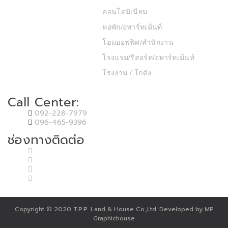
คอนโดมิเนียม
หอพัก/อพาร์ทเม้นท์
โฮมออฟฟิศ/สำนักงาน
โรงแรม/รีสอร์ท/อพาร์ทเม้นท์
โรงงาน / โกดัง
Call Center:
092-228-7979
096-465-9396
ช่องทางติดต่อ
Copyright © 2020 T.P.P. Land & House Co.,Ltd. Developed by MP
Graphichouse